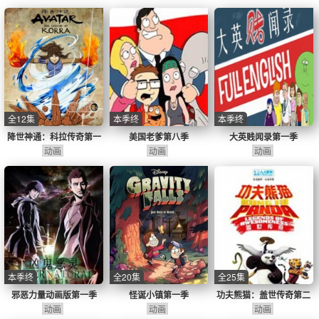
全12集
本季终
本季终
降世神通：科拉传奇第一
美国老爹第八季
大英贱闻录第一季
动画
季
动画
动画
本季终
全20集
全25集
邪恶力量动画版第一季
怪诞小镇第一季
功夫熊猫：盖世传奇第二
动画
动画
动画
季