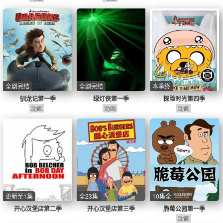
全剧完结
全剧完结
本季终
驯龙记第一季
绿灯侠第一季
探险时光第四季
动画
动画
动画
更新至1集
全23集
10集全
开心汉堡店第二季
开心汉堡店第三季
脆莓公园第一季
动画