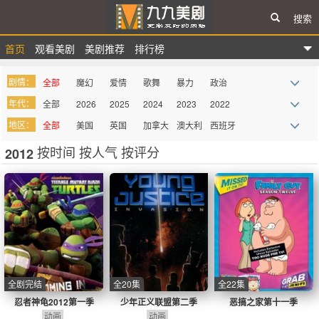
搜索
首页
观看美剧
美剧推荐
排行榜
九九美剧
剧情：
全部
魔幻
爱情
歌舞
暴力
政治
年代：
全部
2026
2025
2024
2023
2022
战争
惊悚
悬疑
律政
家庭
真人秀
地区：
全部
美国
英国
加拿大
澳大利
西班牙
2021
2020
2019
2018
2017
2016
科幻
青春
都市
迷你剧
谍战
记录
亚
按时间
按人气
按评分
2012
法国
德国
巴西
意大利
墨西哥
俄罗斯
2015
2014
2013
2012
2011
2010
西部
血腥
罪案
综艺
奇幻
喜剧
其它
2009
more
吸血鬼
同性
史诗
古装
历史
医务
动画
动作
剧情
冒险
传记
丧尸
情景喜
剧
全剧完结
全20集
全22集
忍者神龟2012第一季
少年正义联盟第二季
恶搞之家第十一季
动画
动画