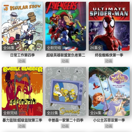
全38集
全剧完结
26集全
日常工作第四季
超级英雄联盟复仇者第二
终极蜘蛛侠第一季
动画
动画
季
动画
全剧完结
全22集
全24集
暴力监狱/超级监狱第三季
辛普森一家第二十四季
小公主苏菲亚第一季
动画
动画
动画