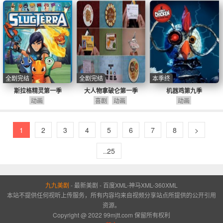
全剧完结
全剧完结
本季终
斯拉格精灵第一季
大人物拿破仑第一季
机器鸡第九季
动画
喜剧
动画
动画
1
2
3
4
5
6
7
8
>
..25
九九美剧
-
最新美剧
-
百度XML
-
神马XML
-
360XML
本站不提供任何视听上传服务，所有内容均来自视频分享站点所提供的公开引用
资源。
Copyright @ 2022 99mjtt.com 保留所有权利