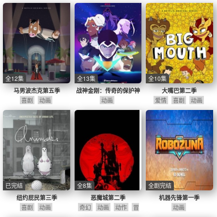
作
全12集
全13集
全10集
马男波杰克第五季
战神金刚：传奇的保护神
大嘴巴第二季
喜剧
动画
第七季
动画
爱情
喜剧
动画
已完结
全8集
全剧完结
纽约屁民第三季
恶魔城第二季
机器先锋第一季
喜剧
动画
奇幻
动画
动作
冒
动画
险