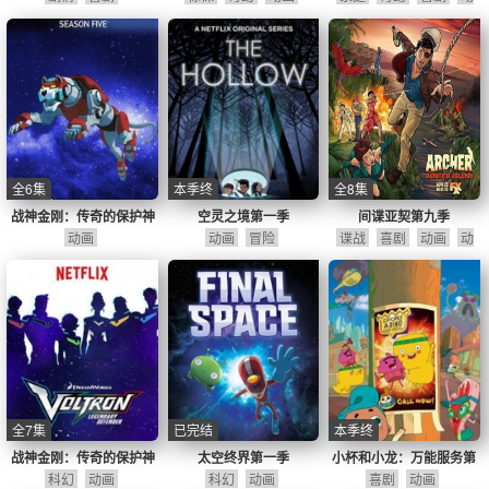
画
全6集
本季终
全8集
战神金刚：传奇的保护神
空灵之境第一季
间谍亚契第九季
第五季
动画
动画
冒险
谍战
喜剧
动画
动
作
剧情
全7集
已完结
本季终
战神金刚：传奇的保护神
太空终界第一季
小杯和小龙：万能服务第
科幻
第六季
动画
科幻
动画
喜剧
一季
动画