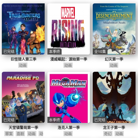
已完结
本季终
全10集
巨怪猎人第三季
漫威崛起：源始第一季
幻灭第一季
动画
动画
动画
已完结
本季终
已完结
天堂镇警局第一季
洛克人第一季
龙王子第一季
罪案
喜剧
动画
动
动画
奇幻
动画