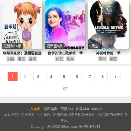
更新到14集
更新至9集
9集全
联邦调查局：通緝要犯部
佐伊的读心歌单第一季
神探林肯第一季
剧情
罪案
悬疑
综艺
歌舞
罪案
悬疑
1
2
3
4
5
6
7
8
>
..63
九九美剧
-
最新美剧
-
百度XML
-
神马XML
-
360XML
本站不提供任何视听上传服务，所有内容均来自视频分享站点所提供的公开引用
资源。
Copyright @ 2022 99mjtt.com 保留所有权利