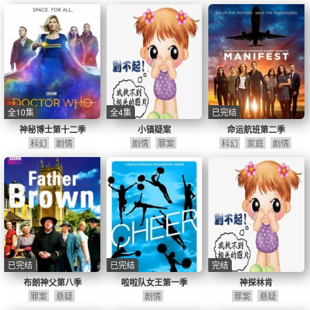
全10集
全4集
已完结
神秘博士第十二季
小镇疑案
命运航班第二季
科幻
剧情
剧情
罪案
科幻
家庭
剧情
已完结
已完结
完结
布朗神父第八季
啦啦队女王第一季
神探林肯
罪案
悬疑
剧情
罪案
悬疑