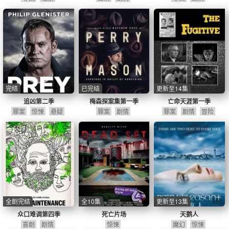
完结
已完结
更新至14集
追凶第二季
梅森探案集第一季
亡命天涯第一季
罪案
惊悚
悬疑
罪案
剧情
罪案
剧情
冒险
全剧完结
全10集
更新至13集
众口难调第四季
死亡片场
天鹅人
喜剧
剧情
惊悚
魔幻
惊悚