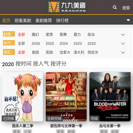
搜索
首页
观看美剧
美剧推荐
排行榜
九九美剧
剧情：
全部
魔幻
爱情
歌舞
暴力
政治
年代：
全部
2026
2025
2024
2023
2022
战争
惊悚
悬疑
律政
家庭
真人秀
地区：
全部
美国
英国
加拿大
澳大利
西班牙
2021
2020
2019
2018
2017
2016
科幻
青春
都市
迷你剧
谍战
记录
亚
按时间
按人气
按评分
2020
法国
德国
巴西
意大利
墨西哥
俄罗斯
2015
2014
2013
2012
2011
2010
西部
血腥
罪案
综艺
奇幻
喜剧
其它
2009
more
8.8
吸血鬼
同性
史诗
古装
历史
医务
动画
动作
剧情
冒险
传记
丧尸
情景喜
剧
已完结
全剧完结
完结
我杀人第二季
面包师与女神第一季
血与水第一季
罪案
记录
爱情
剧情
罪案
剧情