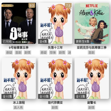
9.3
7.5
已完结
全4集
更新至8集
9号秘事第五季
失落十三年
亚莉克莎与凯蒂第三季
悬疑
喜剧
剧情
悬疑
惊悚
剧情
迷
喜剧
你剧
全10集
全10集
全13集
冰上旅程
现代弥赛亚
副警长
真人秀
剧情
剧情