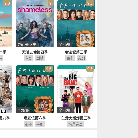
9.3
9
9.8
更新第08集
全25集
一季
无耻之徒第四季
老友记第三季
情
喜剧
剧情
都市
喜剧
9.6
9.5
全25集
全23集
第九季
老友记第六季
生活大爆炸第二季
都市
喜剧
情景喜剧