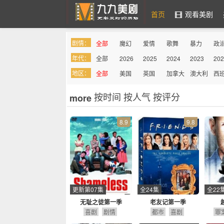
首页
观看美剧
剧情：
全部
魔幻
爱情
歌舞
暴力
政
九九美剧
年代：
全部
2026
2025
2024
2023
202
罪案
综艺
奇幻
喜剧
吸血鬼
同
地区：
全部
美国
英国
加拿大
澳大利
西
亚
按时间
按人气
按评分
more
8.9
9.8
更新第07集
全24集
全22
无耻之徒第一季
老友记第一季
喜剧
剧情
都市
喜剧
罪