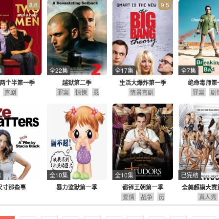
8.6
9.5
集
全22集
全17集
全7集
两个半第一季
越狱第二季
生活大爆炸第一季
绝命毒师第
喜剧
罪案
惊悚
悬
情景喜剧
罪案
剧
疑
剧情
结
全10集
全10集
已完结
尺寸那些事
暴力监狱第一季
都铎王朝第一季
全美超模大赛
爱情
战争
历
真人秀
史
剧情