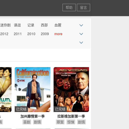
帮助
留言
迷你剧
谍战
记录
西部
血腥
2012
2011
2010
2009
more
丧尸
情景喜
剧
已完结
已完结
色
加州靡情第一季
拉斯维加斯第一季
情
喜剧
剧情
罪案
惊悚
剧情