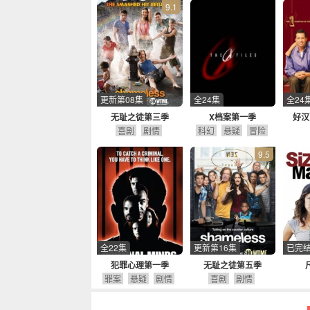
9.1
更新第08集
全24集
全24
无耻之徒第三季
X档案第一季
好汉
喜剧
剧情
科幻
悬疑
冒险
9.5
全22集
更新第16集
已完
犯罪心理第一季
无耻之徒第五季
罪案
悬疑
剧情
喜剧
剧情