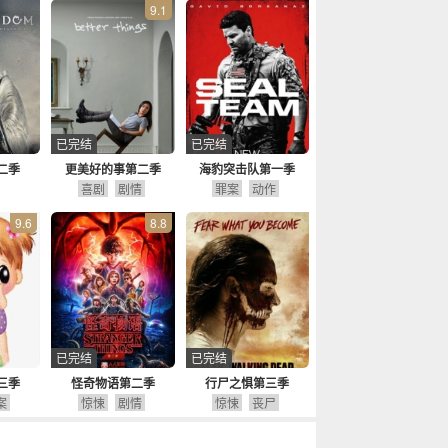
9.1
已完结
已完结
二季
更美好的事第二季
海豹突击队第一季
喜剧
剧情
罪案
动作
9.6
8.8
已完结
已完结
三季
怪奇物语第二季
行尸之惧第三季
案
惊悚
剧情
惊悚
丧尸