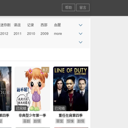
帮助
留言
迷你剧
谍战
记录
西部
血腥
2012
2011
2010
2009
more
丧尸
情景喜
剧
8.7
已完结
已完结
第四季
非典型少年第一季
重任在肩第四季
疑
喜剧
剧情
罪案
惊悚
剧情