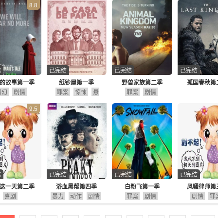
8.8
结
已完结
已完结
已完结
的故事第一季
纸钞屋第一季
野兽家族第二季
孤国春秋第
科幻
剧情
罪案
惊悚
悬
罪案
剧情
疑
动作
剧情
9.5
结
已完结
已完结
已完结
这一天第二季
浴血黑帮第四季
白粉飞第一季
风骚律师第
喜剧
暴力
动作
剧情
罪案
剧情
剧情
罪