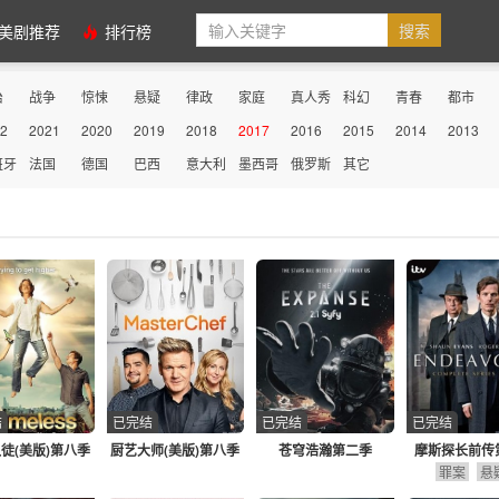
美剧推荐
排行榜
治
战争
惊悚
悬疑
律政
家庭
真人秀
科幻
青春
都市
2
2021
2020
2019
2018
2017
2016
2015
2014
2013
性
史诗
古装
历史
医务
动画
动作
剧情
冒险
传记
班牙
法国
德国
巴西
意大利
墨西哥
俄罗斯
其它
结
已完结
已完结
已完结
徒(美版)第八季
厨艺大师(美版)第八季
苍穹浩瀚第二季
摩斯探长前传
罪案
悬