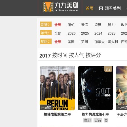
首页
观看美剧
剧情：
全部
魔幻
爱情
歌舞
暴力
政
九九美剧
年代：
全部
2026
2025
2024
2023
202
罪案
综艺
奇幻
喜剧
吸血鬼
同
地区：
全部
美国
英国
加拿大
澳大利
西
亚
按时间
按人气
按评分
2017
8.2
已完结
完结
已完
柏林情报站第二季
权力的游戏第七季
无耻之
魔幻
史诗
剧
情
冒险