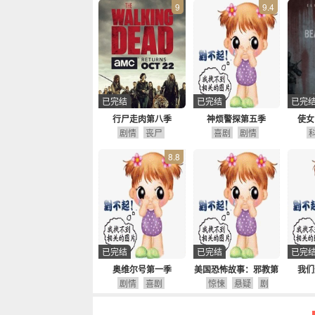
9
9.4
已完结
已完结
已完
行尸走肉第八季
神烦警探第五季
使女
剧情
丧尸
喜剧
剧情
8.8
已完结
已完结
已完
奥维尔号第一季
美国恐怖故事：邪教第
我们
剧情
喜剧
惊悚
七季
悬疑
剧
情
下一季已续订