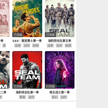
已完结
已完结
一季
SAS：叛逆勇士第一季
海豹突击队第五季
悬
战争
动作
剧情
战争
动作
剧情
剧情
已完结
已完结
第二季
海豹突击队第一季
修女战士第一季
作
罪案
动作
奇幻
动作