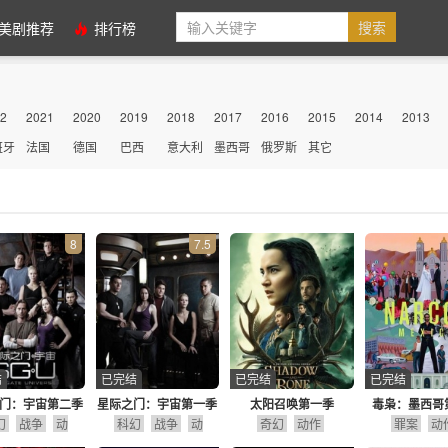
美剧推荐
排行榜
2
2021
2020
2019
2018
2017
2016
2015
2014
2013
班牙
法国
德国
巴西
意大利
墨西哥
俄罗斯
其它
8
7.5
结
已完结
已完结
已完结
门：宇宙第二季
星际之门：宇宙第一季
太阳召唤第一季
毒枭：墨西哥
幻
战争
动
科幻
战争
动
奇幻
动作
罪案
动
作
冒险
作
冒险