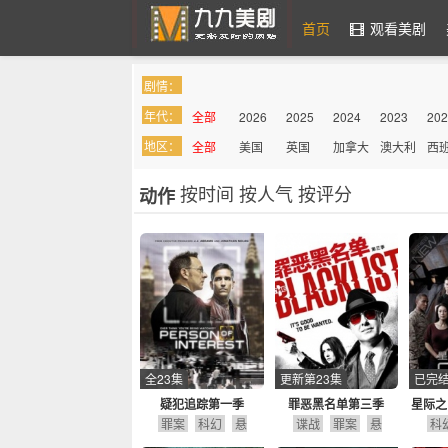
首页
观看美剧
剧情：
九九美剧
年代：
全部
2026
2025
2024
2023
202
地区：
全部
美国
英国
加拿大
澳大利
西
亚
按时间
按人气
按评分
动作
全23集
更新第23集
已完
疑犯追踪第一季
罪恶黑名单第三季
星际之
罪案
科幻
悬
谍战
罪案
悬
科
疑
动作
疑
动作