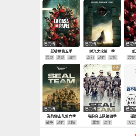
已完结
已完结
已完
纸钞屋第五季
时光之轮第一季
纸
罪案
悬疑
动作
奇幻
动作
冒险
罪案
9.5
已完结
已完结
已完
海豹突击队第六季
海豹突击队第四季
孤
战争
动作
剧情
罪案
动作
历史