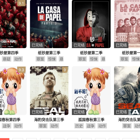
9.1
结
已完结
已完结
已完结
钞屋第四季
纸钞屋第三季
纸钞屋第二季
纸钞屋第
悬疑
动作
罪案
惊悚
悬
罪案
惊悚
悬
罪案
惊悚
疑
动作
疑
喜剧
动作
剧
疑
动作
9.3
9
情
结
已完结
已完结
已完结
国春秋第四季
海豹突击队第三季
孤国春秋第三季
海豹突击队
战争
动作
罪案
动作
历史
战争
动作
罪案
动