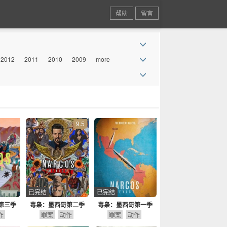
帮助
留言
2012
2011
2010
2009
more
9.5
已完结
已完结
第三季
毒枭：墨西哥第二季
毒枭：墨西哥第一季
作
罪案
动作
罪案
动作