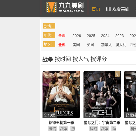
首页
观看美剧
剧情：
九九美剧
年代：
全部
2026
2025
2024
2023
202
地区：
全部
美国
英国
加拿大
澳大利
西
亚
按时间
按人气
按评分
战争
8
全10集
已完结
已完
都铎王朝第一季
星际之门：宇宙第二季
星际之
爱情
战争
历
科幻
战争
动
科
史
剧情
作
冒险