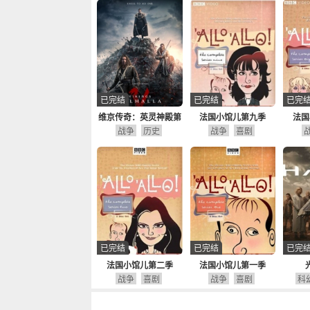
已完结
已完结
已完
维京传奇：英灵神殿第
法国小馆儿第九季
法国
战争
一季
历史
战争
喜剧
已完结
已完结
已完
法国小馆儿第二季
法国小馆儿第一季
战争
喜剧
战争
喜剧
科
悚