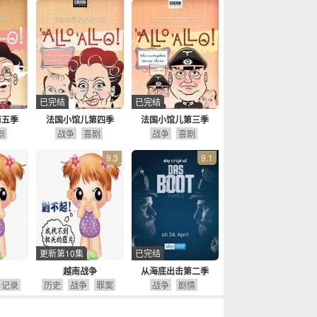
已完结
已完结
第五季
法国小馆儿第四季
法国小馆儿第三季
剧
战争
喜剧
战争
喜剧
9.3
9.1
更新第10集
已完结
越南战争
从海底出击第二季
记录
历史
战争
罪案
战争
剧情