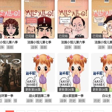
结
已完结
已完结
已完结
小馆儿第八季
法国小馆儿第七季
法国小馆儿第六季
法国小馆儿
战争
喜剧
战争
喜剧
战争
喜剧
战争
喜
结
更新第06集
更新第06集
更新第08集
光环第一季
战火家园第二季
战火家园第一季
白公主
幻
战争
惊
战争
历史
剧情
战争
历史
剧情
历史
战争
动作
冒险