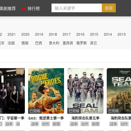
美剧推荐
排行榜
2
2021
2020
2019
2018
2017
2016
2015
2014
2013
班牙
法国
德国
巴西
意大利
墨西哥
俄罗斯
其它
7.5
结
已完结
已完结
已完结
门：宇宙第一季
SAS：叛逆勇士第一季
海豹突击队第五季
海豹突击队
幻
战争
动
战争
动作
剧情
战争
动作
剧情
战争
动作
作
冒险