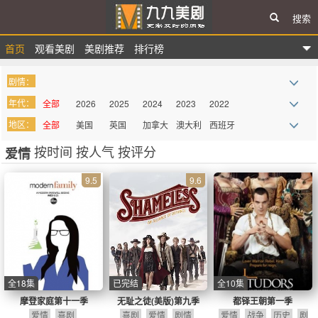
搜索
首页
观看美剧
美剧推荐
排行榜
九九美剧
剧情：
年代：
全部
2026
2025
2024
2023
2022
地区：
全部
美国
英国
加拿大
澳大利
西班牙
2021
2020
2019
2018
2017
2016
亚
按时间
按人气
按评分
爱情
法国
德国
巴西
意大利
墨西哥
俄罗斯
2015
2014
2013
2012
2011
2010
其它
2009
more
9.5
9.6
全18集
已完结
全10集
摩登家庭第十一季
无耻之徒(美版)第九季
都铎王朝第一季
爱情
喜剧
喜剧
爱情
剧情
爱情
战争
历史
剧