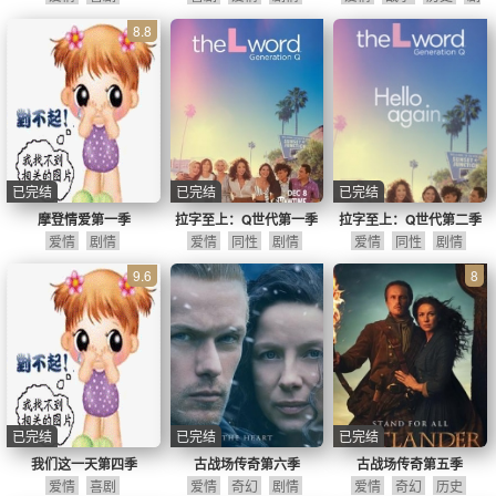
情
8.8
已完结
已完结
已完结
摩登情爱第一季
拉字至上：Q世代第一季
拉字至上：Q世代第二季
爱情
剧情
爱情
同性
剧情
爱情
同性
剧情
9.6
8
已完结
已完结
已完结
我们这一天第四季
古战场传奇第六季
古战场传奇第五季
爱情
喜剧
爱情
奇幻
剧情
爱情
奇幻
历史