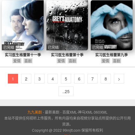
已完结
已完结
已完结
实习医生格蕾第十一季
实习医生格蕾第十季
实习医生格蕾第九季
爱情
喜剧
爱情
喜剧
爱情
喜剧
1
2
3
4
5
6
7
8
>
..25
九九美剧
-
最新美剧
-
百度XML
-
神马XML
-
360XML
本站不提供任何视听上传服务，所有内容均来自视频分享站点所提供的公开引用
资源。
Copyright @ 2022 99mjtt.com 保留所有权利