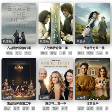
已完结
已完结
已完结
古战场传奇第四季
古战场传奇第三季
古战场传奇第一季
爱情
奇幻
历史
魔幻
爱情
古装
剧
魔幻
爱情
古装
剧
情
情
已完结
已完结
已完结
古战场传奇第二季
就这样…第一季
你第三季
魔幻
爱情
古装
剧
爱情
喜剧
剧情
罪案
爱情
惊悚
剧