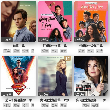
情
情
已完结
已完结
已完结
你第二季
好想做一次第二季
好想做一次第三季
罪案
爱情
惊悚
悬
爱情
喜剧
剧情
爱情
喜剧
剧情
疑
8.7
已完结
已完结
已完结
超人和露易斯第二季
实习医生格蕾第十六季
实习医生格蕾第十二季
科幻
爱情
动作
剧
爱情
医务
剧情
爱情
喜剧
情
冒险