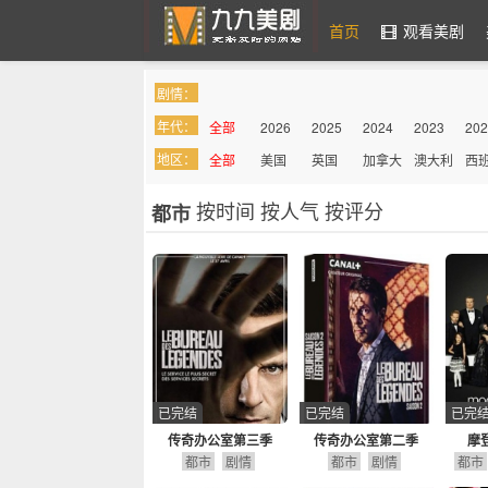
首页
观看美剧
剧情：
九九美剧
年代：
全部
2026
2025
2024
2023
202
地区：
全部
美国
英国
加拿大
澳大利
西
亚
按时间
按人气
按评分
都市
已完结
已完结
已完
传奇办公室第三季
传奇办公室第二季
摩
都市
剧情
都市
剧情
都市