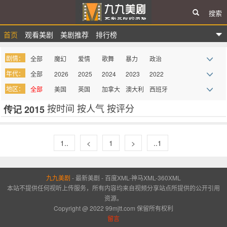
搜索
首页
观看美剧
美剧推荐
排行榜
九九美剧
剧情：
全部
魔幻
爱情
歌舞
暴力
政治
年代：
全部
2026
2025
2024
2023
2022
战争
惊悚
悬疑
律政
家庭
真人秀
地区：
全部
美国
英国
加拿大
澳大利
西班牙
2021
2020
2019
2018
2017
2016
科幻
青春
都市
迷你剧
谍战
记录
亚
按时间
按人气
按评分
传记 2015
法国
德国
巴西
意大利
墨西哥
俄罗斯
2015
2014
2013
2012
2011
2010
西部
血腥
罪案
综艺
奇幻
喜剧
其它
2009
more
吸血鬼
同性
史诗
古装
历史
医务
1..
<
1
>
..1
动画
动作
剧情
冒险
传记
丧尸
情景喜
九九美剧
-
最新美剧
-
百度XML
-
神马XML
-
360XML
剧
本站不提供任何视听上传服务，所有内容均来自视频分享站点所提供的公开引用
资源。
Copyright @ 2022 99mjtt.com 保留所有权利
留言