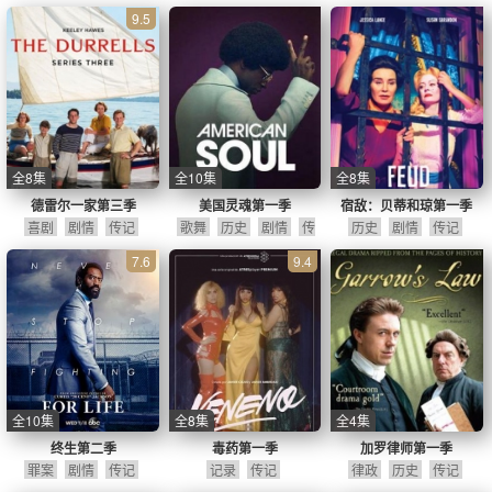
记
9.5
全8集
全10集
全8集
德雷尔一家第三季
美国灵魂第一季
宿敌：贝蒂和琼第一季
喜剧
剧情
传记
歌舞
历史
剧情
传
历史
剧情
传记
记
7.6
9.4
全10集
全8集
全4集
终生第二季
毒药第一季
加罗律师第一季
罪案
剧情
传记
记录
传记
律政
历史
传记