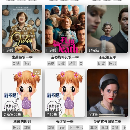
已完结
已完结
已完结
朱莉娅第一季
海盗旗升起第一季
王冠第五季
剧情
传记
喜剧
历史
动作
剧
历史
传记
情
冒险
传记
7.6
更新第02集
全10集
全3集
科米的规则
天才第一季
英伦式丑闻第二季
传记
剧情
剧情
传记
下一季已
罪案
喜剧
剧情
传