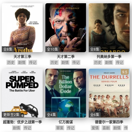
续订
记
全8集
全10集
全8集
天才第三季
天才第二季
列奥纳多第一季
历史
剧情
传记
历史
剧情
传记
历史
剧情
传记
9.5
更新至2集
全4集
全6集
超蓬勃：优步之战第一季
亿万图谋
德雷尔一家第四季
剧情
传记
罪案
传记
爱情
喜剧
剧情
传