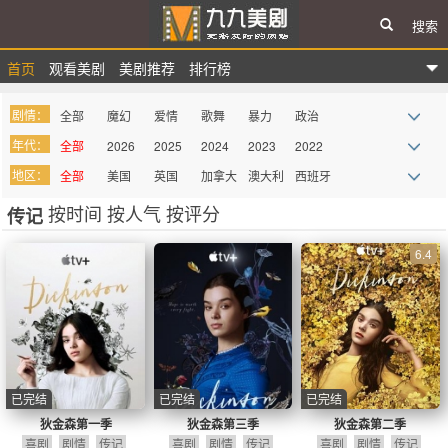
搜索
首页
观看美剧
美剧推荐
排行榜
九九美剧
剧情：
全部
魔幻
爱情
歌舞
暴力
政治
年代：
全部
2026
2025
2024
2023
2022
战争
惊悚
悬疑
律政
家庭
真人秀
地区：
全部
美国
英国
加拿大
澳大利
西班牙
2021
2020
2019
2018
2017
2016
科幻
青春
都市
迷你剧
谍战
记录
亚
按时间
按人气
按评分
传记
法国
德国
巴西
意大利
墨西哥
俄罗斯
2015
2014
2013
2012
2011
2010
西部
血腥
罪案
综艺
奇幻
喜剧
其它
2009
more
6.4
吸血鬼
同性
史诗
古装
历史
医务
动画
动作
剧情
冒险
传记
丧尸
情景喜
剧
已完结
已完结
已完结
狄金森第一季
狄金森第三季
狄金森第二季
喜剧
剧情
传记
喜剧
剧情
传记
喜剧
剧情
传记