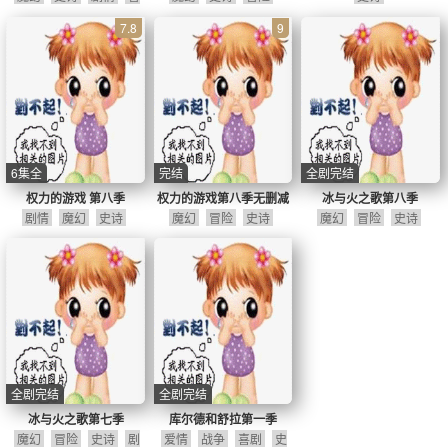
险
7.8
9
6集全
完结
全剧完结
权力的游戏 第八季
权力的游戏第八季无删减
冰与火之歌第八季
剧情
魔幻
史诗
魔幻
冒险
史诗
魔幻
冒险
史诗
全剧完结
全剧完结
冰与火之歌第七季
库尔德和舒拉第一季
魔幻
冒险
史诗
剧
爱情
战争
喜剧
史