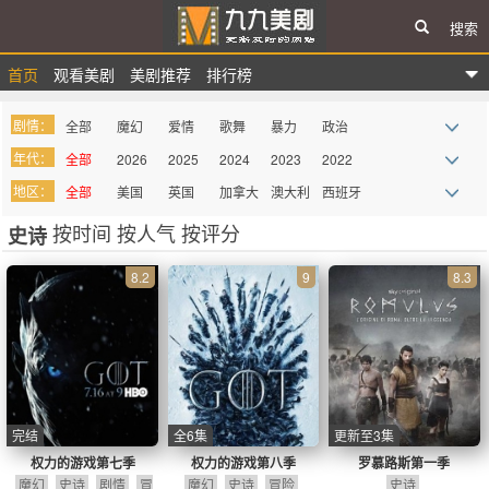
搜索
首页
观看美剧
美剧推荐
排行榜
九九美剧
剧情：
全部
魔幻
爱情
歌舞
暴力
政治
年代：
全部
2026
2025
2024
2023
2022
战争
惊悚
悬疑
律政
家庭
真人秀
地区：
全部
美国
英国
加拿大
澳大利
西班牙
2021
2020
2019
2018
2017
2016
科幻
青春
都市
迷你剧
谍战
记录
亚
按时间
按人气
按评分
史诗
法国
德国
巴西
意大利
墨西哥
俄罗斯
2015
2014
2013
2012
2011
2010
西部
血腥
罪案
综艺
奇幻
喜剧
其它
2009
more
8.2
9
8.3
吸血鬼
同性
史诗
古装
历史
医务
动画
动作
剧情
冒险
传记
丧尸
情景喜
剧
完结
全6集
更新至3集
权力的游戏第七季
权力的游戏第八季
罗慕路斯第一季
魔幻
史诗
剧情
冒
魔幻
史诗
冒险
史诗