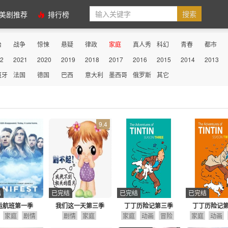
美剧推荐
排行榜
治
战争
惊悚
悬疑
律政
家庭
真人秀
科幻
青春
都市
2
2021
2020
2019
2018
2017
2016
2015
2014
2013
性
史诗
古装
历史
医务
动画
动作
剧情
冒险
传记
班牙
法国
德国
巴西
意大利
墨西哥
俄罗斯
其它
9.4
结
已完结
已完结
已完结
运航班第一季
我们这一天第三季
丁丁历险记第三季
丁丁历险记
家庭
剧情
剧情
家庭
家庭
动画
冒险
家庭
动画