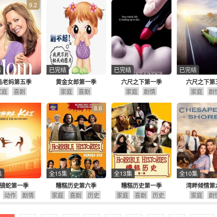
9.2
结
已完结
已完结
已完结
品老妈第五季
黄金女郎第一季
六尺之下第一季
六尺之下第
家庭
喜剧
家庭
喜剧
家庭
剧情
家庭
剧
8.6
集
全15集
全13集
全10集
镜蛇第一季
糟糕历史第六季
糟糕历史第一季
湾畔倾情第
动作
剧情
家庭
喜剧
历史
家庭
喜剧
历史
家庭
剧