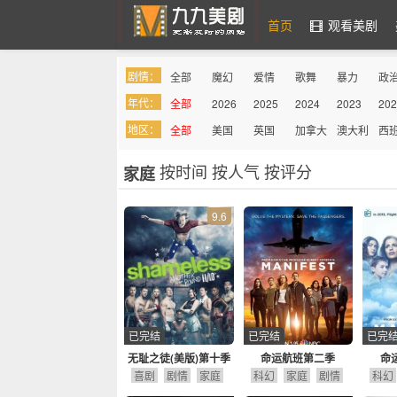
首页
观看美剧
剧情：
全部
魔幻
爱情
歌舞
暴力
政
九九美剧
年代：
全部
2026
2025
2024
2023
202
罪案
综艺
奇幻
喜剧
吸血鬼
同
地区：
全部
美国
英国
加拿大
澳大利
西
亚
按时间
按人气
按评分
家庭
9.6
已完结
已完结
已完
无耻之徒(美版)第十季
命运航班第二季
命
喜剧
剧情
家庭
科幻
家庭
剧情
科幻