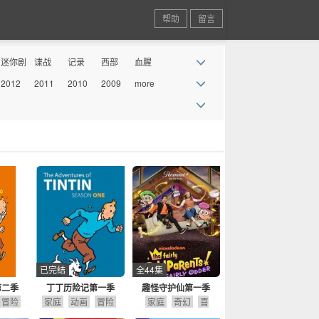
帮助
留言
迷你剧
谍战
记录
西部
血腥
2012
2011
2010
2009
more
丧尸
情景喜
剧
已完结
全44集
第二季
丁丁历险记第一季
趣怪守护仙第一季
冒险
家庭
动画
冒险
家庭
奇幻
喜
剧
剧情