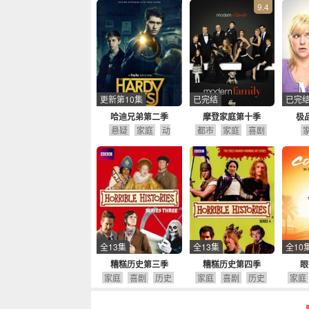
9.4
更新第10集
已完结
已完
哈迪兄弟第二季
摩登家庭第十季
极
悬疑
家庭
动
都市
家庭
喜剧
作
剧情
全13集
全13集
全10
糟糕历史第三季
糟糕历史第四季
眼
家庭
喜剧
历史
家庭
喜剧
历史
家庭