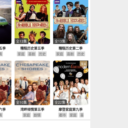
全13集
全13集
五季
糟糕历史第五季
糟糕历史第二季
情
家庭
喜剧
历史
家庭
喜剧
历史
9.4
全10集
全22集
六季
湾畔倾情第五季
摩登家庭第九季
情
家庭
剧情
都市
家庭
喜
剧
剧情