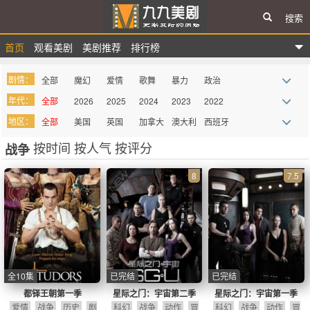
搜索
首页
观看美剧
美剧推荐
排行榜
九九美剧
剧情：
全部
魔幻
爱情
歌舞
暴力
政治
年代：
全部
2026
2025
2024
2023
2022
战争
惊悚
悬疑
律政
家庭
真人秀
地区：
全部
美国
英国
加拿大
澳大利
西班牙
2021
2020
2019
2018
2017
2016
科幻
青春
都市
迷你剧
谍战
记录
亚
按时间
按人气
按评分
战争
法国
德国
巴西
意大利
墨西哥
俄罗斯
2015
2014
2013
2012
2011
2010
西部
血腥
罪案
综艺
奇幻
喜剧
其它
2009
more
8
7.5
吸血鬼
同性
史诗
古装
历史
医务
动画
动作
剧情
冒险
传记
丧尸
情景喜
剧
全10集
已完结
已完结
都铎王朝第一季
星际之门：宇宙第二季
星际之门：宇宙第一季
爱情
战争
历史
剧
科幻
战争
动作
冒
科幻
战争
动作
冒