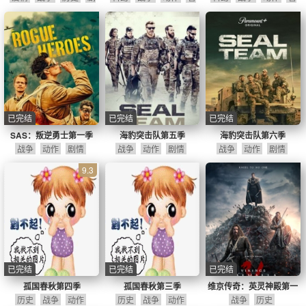
情
险
险
已完结
已完结
已完结
SAS：叛逆勇士第一季
海豹突击队第五季
海豹突击队第六季
战争
动作
剧情
战争
动作
剧情
战争
动作
剧情
9.3
已完结
已完结
已完结
孤国春秋第四季
孤国春秋第三季
维京传奇：英灵神殿第一
历史
战争
动作
历史
战争
动作
战争
季
历史