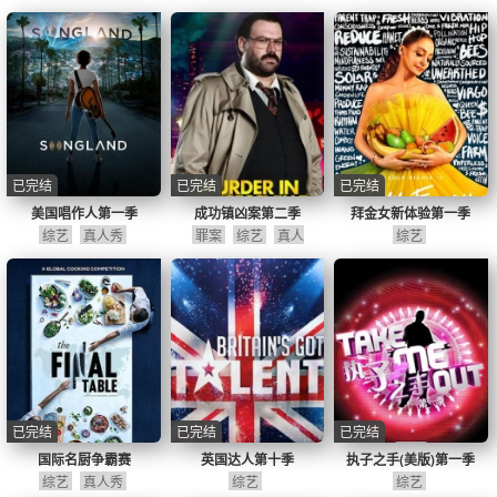
已完结
已完结
已完结
美国唱作人第一季
成功镇凶案第二季
拜金女新体验第一季
综艺
真人秀
罪案
综艺
真人
综艺
秀
喜剧
已完结
已完结
已完结
国际名厨争霸赛
英国达人第十季
执子之手(美版)第一季
综艺
真人秀
综艺
综艺