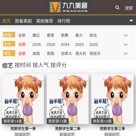
搜索
首页
观看美剧
美剧推荐
排行榜
九九美剧
剧情：
全部
魔幻
爱情
歌舞
暴力
政治
年代：
全部
2026
2025
2024
2023
2022
战争
惊悚
悬疑
律政
家庭
真人秀
地区：
全部
美国
英国
加拿大
澳大利
西班牙
2021
2020
2019
2018
2017
2016
科幻
青春
都市
迷你剧
谍战
记录
亚
按时间
按人气
按评分
综艺
法国
德国
巴西
意大利
墨西哥
俄罗斯
2015
2014
2013
2012
2011
2010
西部
血腥
罪案
综艺
奇幻
喜剧
其它
2009
more
吸血鬼
同性
史诗
古装
历史
医务
动画
动作
剧情
冒险
传记
丧尸
情景喜
剧
更新第14集
更新第13集
更新第13集
荒野求生第一季
荒野求生第二季
荒野求生第三季
欧美综艺
欧美综艺
欧美综艺