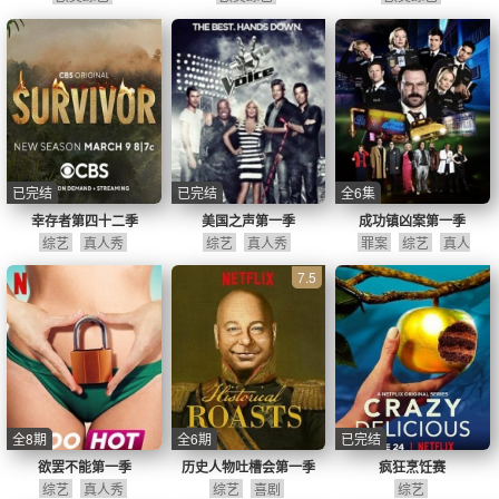
已完结
已完结
全6集
幸存者第四十二季
美国之声第一季
成功镇凶案第一季
综艺
真人秀
综艺
真人秀
罪案
综艺
真人
秀
喜剧
7.5
全8期
全6期
已完结
欲罢不能第一季
历史人物吐槽会第一季
疯狂烹饪赛
综艺
真人秀
综艺
喜剧
综艺