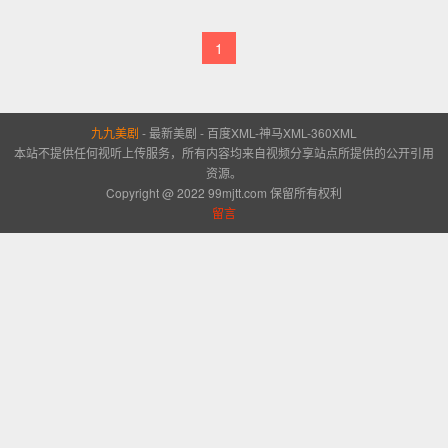
1
九九美剧
-
最新美剧
-
百度XML
-
神马XML
-
360XML
本站不提供任何视听上传服务，所有内容均来自视频分享站点所提供的公开引用
资源。
Copyright @ 2022 99mjtt.com 保留所有权利
留言