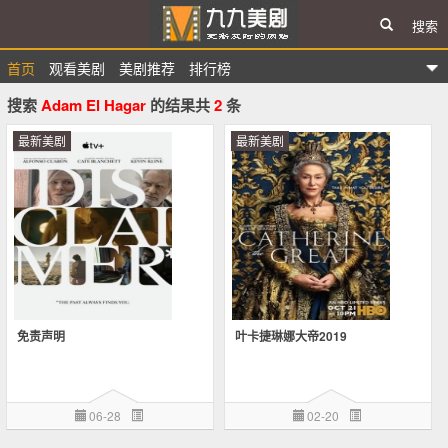
搜索
首页
观看美剧
美剧推荐
排行榜
九九美剧
搜索
Adam El Hagar
的结果共
2
条
最新美剧
最新美剧
免责声明
叶卡捷琳娜大帝2019
06-28
02-20