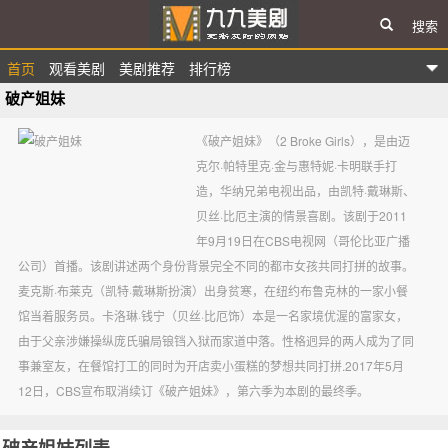
搜索
首页
观看美剧
美剧推荐
排行榜
破产姐妹
九九美剧
《破产姐妹》（2 Broke Girls），是由迈
克尔·帕特里克·金与惠特妮·卡明联手打
造，华纳兄弟电视出品，由凯特·戴琳斯、
贝丝·比厄主演的情景喜剧。该剧于2011
年9月19日在CBS电视网（哥伦比亚广播
公司）首播。该剧讲述两个身份背景完全不同的都市女孩共同打拼的故事。
麦克斯·布莱克（凯特·戴琳斯扮演）出身贫寒，在纽约布鲁克林的一家小餐
馆当着服务员。卡洛琳·钱宁（贝丝·比厄饰）本是一名家境优渥的富家女，
由于父亲涉嫌操纵庞氏骗局锒铛入狱而家道中落。性格迥异的两人成为了同
事兼室友，在餐馆打工的同时为开店卖小蛋糕的梦想共同打拼.2017年5月
12日，CBS宣布取消续订《破产姐妹》，第六季为本剧的最终季。