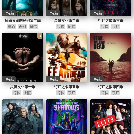
已完结
已完结
已完结
硫磺泉镇的秘密第二季
灵异女仆第二季
行尸之惧第六季
悬疑
奇幻
剧情
惊悚
剧情
惊悚
丧尸
8
已完结
已完结
已完结
灵异女仆第一季
行尸之惧第五季
行尸之惧第四季
惊悚
剧情
惊悚
丧尸
惊悚
丧尸