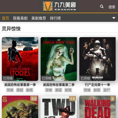
搜索
首页
观看美剧
美剧推荐
排行榜
九九美剧
灵异惊悚
已完结
已完结
已完结
美国恐怖故事集第一季
美国恐怖故事集第二季
行尸走肉第十一季
惊悚
悬疑
剧情
惊悚
悬疑
剧情
惊悚
剧情
丧尸
8.8
9.6
9