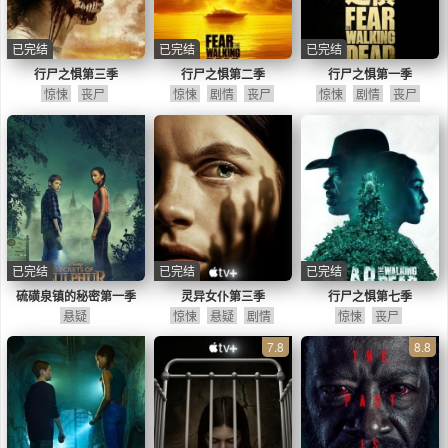
已完结
已完结
已完结
行尸之惧第三季
行尸之惧第二季
行尸之惧第一季
惊悚
丧尸
惊悚
剧情
丧尸
惊悚
剧情
丧尸
已完结
已完结
已完结
硫磺泉镇的秘密第一季
灵异女仆第三季
行尸之惧第七季
悬疑
惊悚
悬疑
剧情
惊悚
丧尸
7.8
8.8