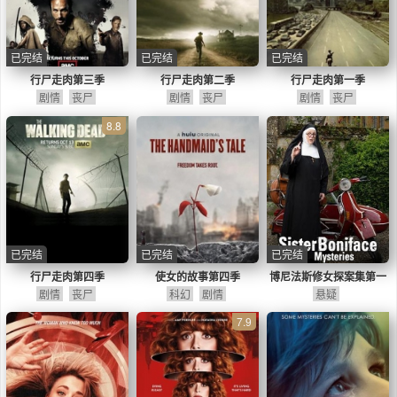
已完结
已完结
已完结
行尸走肉第三季
行尸走肉第二季
行尸走肉第一季
剧情
丧尸
剧情
丧尸
剧情
丧尸
8.8
已完结
已完结
已完结
行尸走肉第四季
使女的故事第四季
博尼法斯修女探案集第一
剧情
丧尸
科幻
剧情
悬疑
季
7.9