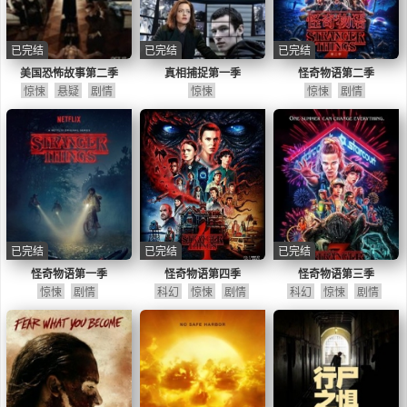
已完结
已完结
已完结
美国恐怖故事第二季
真相捕捉第一季
怪奇物语第二季
惊悚
悬疑
剧情
惊悚
惊悚
剧情
已完结
已完结
已完结
怪奇物语第一季
怪奇物语第四季
怪奇物语第三季
惊悚
剧情
科幻
惊悚
剧情
科幻
惊悚
剧情