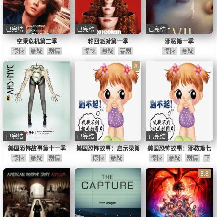
已完结
已完结
已完结
空乘危机第二季
轮回派对第一季
邪恶第一季
惊悚
悬疑
剧情
惊悚
悬疑
喜剧
惊悚
悬疑
8
已完结
已完结
已完结
美国恐怖故事第十一季
美国恐怖故事：启示录第
美国恐怖故事：邪教第七
惊悚
悬疑
剧情
惊悚
八季
悬疑
惊悚
悬疑
季
剧情
下
一季已续订
8.8