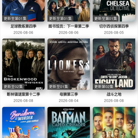
更新至第01集
更新至第01集
更新至第01集
足球教练第四季
图书馆员：下一章第二季
切尔西侦探第四季
2026-08-06
2026-08-06
2026-08-05
更新至02集
更新至01集
更新第02集
断林镇谜案第十二季
母狮第三季
战斗之地
2026-08-08
2026-08-04
2026-08-08