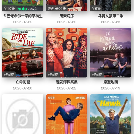
全10集
更新第06集
全6集
乡巴佬希尔一家的幸福生
废柴病房
乌鸦女孩第二季
2026-07-22
活第十五季
2026-07-22
2026-07-23
已完结
已完结
已完结
亡命闺蜜
理发师探案集
愿望地图
2026-07-20
2026-07-22
2026-07-19