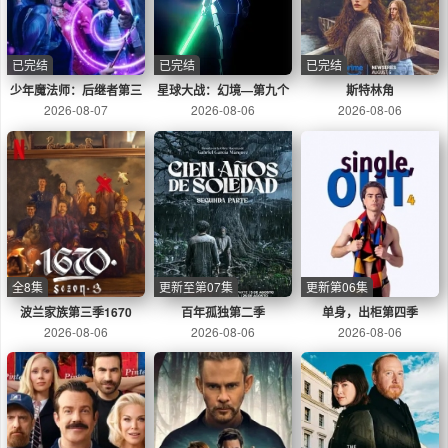
已完结
已完结
已完结
少年魔法师：后继者第三
星球大战：幻境—第九个
斯特林角
2026-08-07
季
2026-08-06
绝地武士
2026-08-06
全8集
更新至第07集
更新第06集
波兰家族第三季1670
百年孤独第二季
单身，出柜第四季
2026-08-06
2026-08-06
2026-08-06