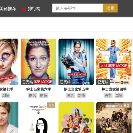
美剧推荐
排行榜
已完结
已完结
已完结
家第七季
护士当家第六季
护士当家第五季
护士当家第四季
剧情
医务
剧情
医务
剧情
医务
剧情
9.5
9.3