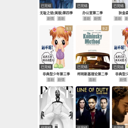
已完结
已完结
已完结
无耻之徒(美版)第四季
办公室第二季
狄金
剧情
喜剧
喜剧
剧情
喜剧
9.1
9.2
已完结
已完结
已完结
非典型少年第三季
柯明斯基理论第二季
非典型
喜剧
剧情
喜剧
剧情
已完结
已完结
已完结