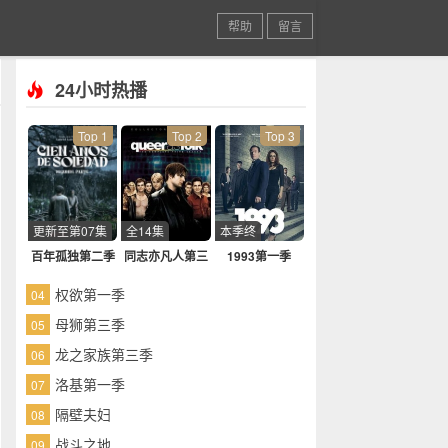
帮助
留言
24小时热播
Top 1
Top 2
Top 3
更新至第07集
全14集
本季终
百年孤独第二季
同志亦凡人第三
1993第一季
季
权欲第一季
04
母狮第三季
05
龙之家族第三季
06
洛基第一季
07
隔壁夫妇
08
战斗之地
09