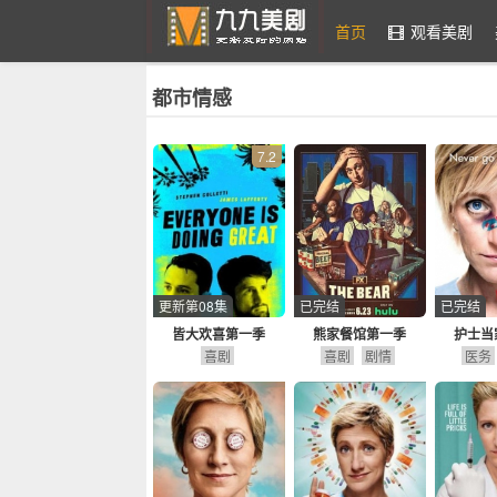
首页
观看美剧
都市情感
九九美剧
7.2
更新第08集
已完结
已完结
皆大欢喜第一季
熊家餐馆第一季
护士当
喜剧
喜剧
剧情
医务