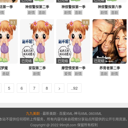
活第一季
神烦警探第二季
神烦警探第一季
神烦警探第六季
剧情
剧情
喜剧
剧情
喜剧
剧情
喜剧
9.1
8.8
已完结
已完结
已完结
城梦魇
家裂第二季
摩登情爱第一季
养育者第二季
悬疑
剧情
爱情
剧情
喜剧
剧情
5
6
7
8
>
..92
九九美剧
-
最新美剧
-
百度XML
-
神马XML
-
360XML
本站不提供任何视听上传服务，所有内容均来自视频分享站点所提供的公开引用资源
Copyright @ 2022 99mjtt.com 保留所有权利