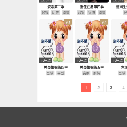
姿态第二季
重任在肩第四季
婚姻生
歌舞
历史
剧情
罪案
惊悚
剧情
9.1
9.4
已完结
已完结
已完结
神烦警探第四季
神烦警探第五季
东
剧情
喜剧
喜剧
剧情
剧情
1
2
3
4