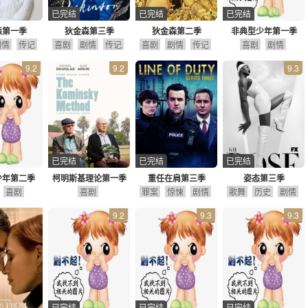
已完结
已完结
已完结
森第一季
狄金森第三季
狄金森第二季
非典型少年第一季
剧情
传记
喜剧
剧情
传记
喜剧
剧情
传记
喜剧
剧情
9.2
9.2
9.3
已完结
已完结
已完结
少年第二季
柯明斯基理论第一季
重任在肩第三季
姿态第三季
喜剧
喜剧
罪案
惊悚
剧情
歌舞
历史
剧情
9.2
9.3
9.3
已完结
已完结
已完结