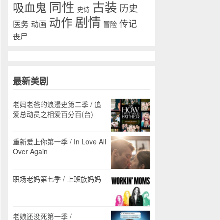
同性
古装
吸血鬼
历史
史诗
剧情
动作
传记
医务
动画
冒险
丧尸
最新美剧
老妈老爸的浪漫史第二季 / 追
爱总动员之相爱百分百(台)
重新爱上你第一季 / In Love All
Over Again
职场老妈第七季 / 上班族妈妈
老娘还没死第一季 /