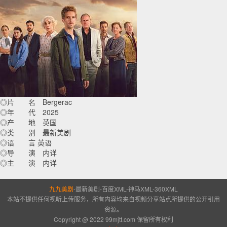
◎片 名 Bergerac
◎年 代 2025
◎产 地 英国
◎类 别 最新美剧
◎语 言 英语
◎导 演 内详
◎主 演 内详
九九美剧
-
最新美剧
-
百度XML
-
神马XML
-
360XML
本站不提供任何视听上传服务，所有内容均来自视频分享站点所提供的公开引用
资源。
Copyright @ 2022 99mjtt.com 保留所有权利