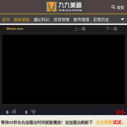
搜索
首页
最新美剧
魔幻科幻
灵异惊悚
都市情感
犯罪历史
九九美剧
上一集
下一集
99mjtt.com
选秀综艺
动漫卡通
报错
-
0
0
点击刷新
试试~
等待35秒左右加载出时间就能播放！没加载出刷新下