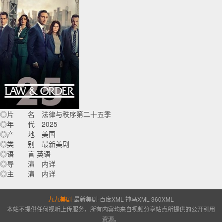
◎片 名 法律与秩序第二十五季
◎年 代 2025
◎产 地 美国
◎类 别 最新美剧
◎语 言 英语
◎导 演 内详
◎主 演 内详
九九美剧
-
最新美剧
-
百度XML
-
神马XML
-
360XML
本站不提供任何视听上传服务，所有内容均来自视频分享站点所提供的公开引用
资源。