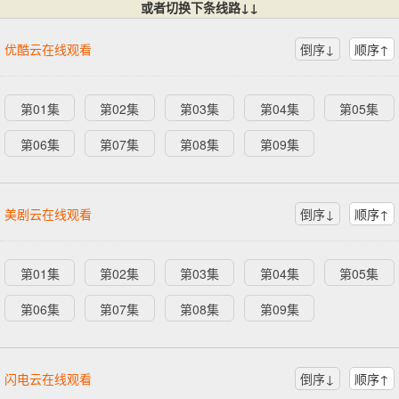
或者切换下条线路↓↓
优酷云在线观看
倒序↓
顺序↑
第01集
第02集
第03集
第04集
第05集
第06集
第07集
第08集
第09集
美剧云在线观看
倒序↓
顺序↑
第01集
第02集
第03集
第04集
第05集
第06集
第07集
第08集
第09集
闪电云在线观看
倒序↓
顺序↑