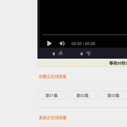
0
0
等待35
优酷云在线观看
第01集
第02集
第03集
美剧云在线观看