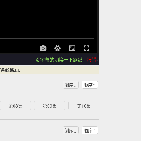
没字幕的切换一下路线
报错
-
条线路↓↓
倒序↓
顺序↑
第08集
第09集
第10集
倒序↓
顺序↑