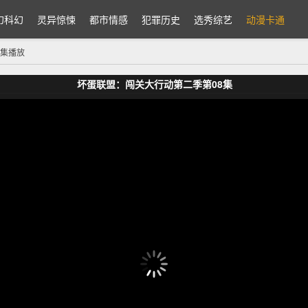
幻科幻
灵异惊悚
都市情感
犯罪历史
选秀综艺
动漫卡通
8集播放
坏蛋联盟：闯关大行动第二季第08集