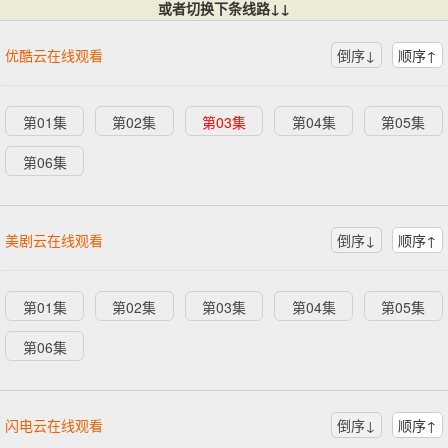
或者切换下条线路↓↓
优酷云在线观看
倒序↓
顺序↑
第01集
第02集
第03集
第04集
第05集
第06集
美剧云在线观看
倒序↓
顺序↑
第01集
第02集
第03集
第04集
第05集
第06集
闪电云在线观看
倒序↓
顺序↑