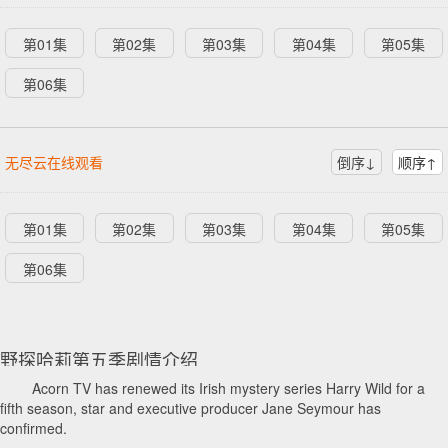
第01集
第02集
第03集
第04集
第05集
第06集
无尽云在线观看
倒序↓
顺序↑
第01集
第02集
第03集
第04集
第05集
第06集
野探哈莉第五季剧情介绍
Acorn TV has renewed its Irish mystery series Harry Wild for a
fifth season, star and executive producer Jane Seymour has
confirmed.