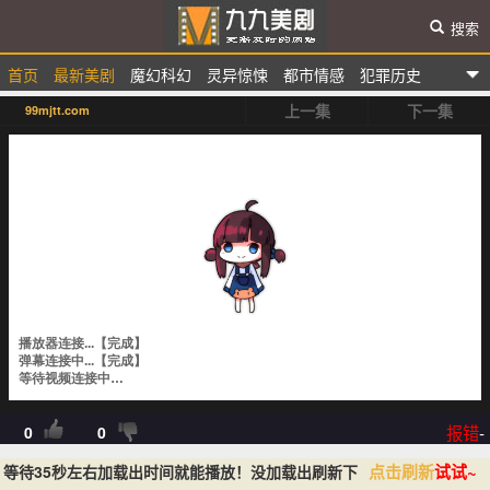
搜索
首页
最新美剧
魔幻科幻
灵异惊悚
都市情感
犯罪历史
九九美剧
上一集
下一集
99mjtt.com
选秀综艺
动漫卡通
报错
-
0
0
点击刷新
试试~
等待35秒左右加载出时间就能播放！没加载出刷新下