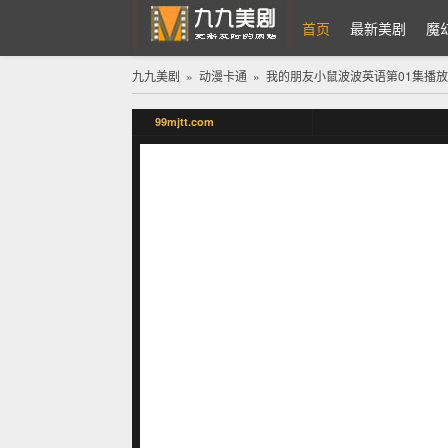
首页
最新美剧
魔
九九美剧
»
动漫卡通
»
我的朋友小鼠波波英语
第01集播放
九九美剧
99mjtt.com