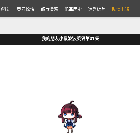
幻科幻
灵异惊悚
都市情感
犯罪历史
选秀综艺
动漫卡通
我的朋友小鼠波波英语第01集