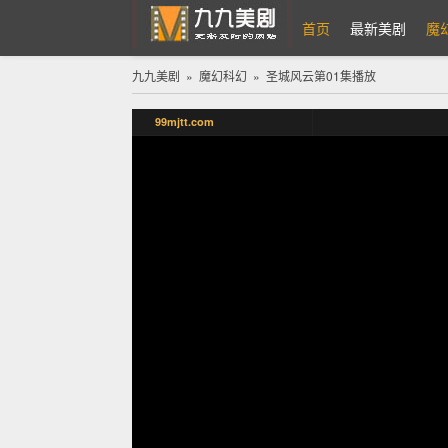
首页
最新美剧
魔
九九美剧
»
魔幻科幻
»
圣城风云
第01集播放
九九美剧
99mjtt.com