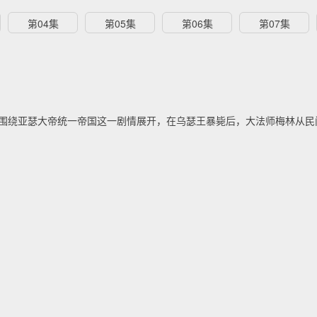
第04集
第05集
第06集
第07集
剧情围绕亚瑟大帝统一帝国这一剧情展开，在乌瑟王暴毙后，大法师梅林从