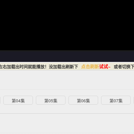
点击刷新
试试~
秒左右加载出时间就能播放！没加载出刷新下
或者切换下
第04集
第05集
第06集
第07集