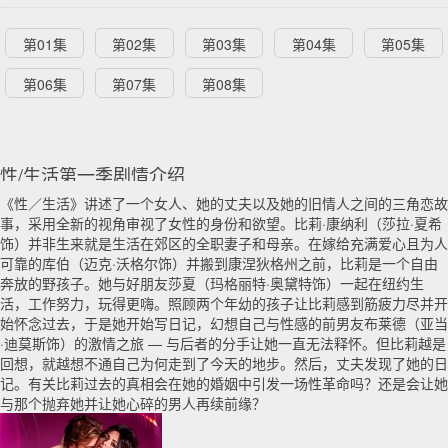
第01集
第02集
第03集
第04集
第05集
第06集
第07集
第08集
性/生活第一季剧情介绍
《性／生活》讲述了一个女人、她的丈夫以及她的旧情人之间的三角恋故
事，采用全新的视角审视了女性的身份和欲望。比莉·康纳利（莎拉·夏希
饰）并非生来就是生活在郊区的全职妻子和母亲。在嫁给充满爱心且为人
可靠的库伯（迈克·沃格尔饰）并搬到康涅狄格州之前，比莉是一个自由
奔放的野孩子。她与好朋友莎夏（玛格丽特·奥黛特饰）一起在纽约生
活，工作努力，玩得更嗨。照顾两个年幼的孩子让比莉感到筋疲力尽并开
始怀念过去，于是她开始写日记，幻想自己与性感的前男友布莱德（亚当
·迪莫斯饰）的激情之旅 — 与后者的分手让她一直无法释怀。但比莉越是
回想，就越想不通自己为何走到了今天的地步。然后，丈夫发现了她的日
记。有关比莉过去的真相会在她的婚姻中引发一场性革命吗？还是会让她
与那个抛弃她并让她心碎的男人再续前缘？