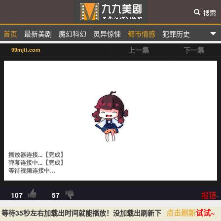
搜索
首页
最新美剧
魔幻科幻
灵异惊悚
都市情感
犯罪历史
九九美剧
上一集
下一集
99mjtt.com
选秀综艺
动漫卡通
报错
-
107
57
点击刷新
试试~
等待35秒左右加载出时间就能播放！没加载出刷新下