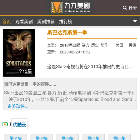
搜索
首页
观看美剧
美剧推荐
排行榜
九九美剧
斯巴达克斯第一季
类型：
2010年
血腥
暴力
历史
动作
美国
英语
更新：
2023-02-20 16:52
简介：
这是Starz电视台将在2010年推出的史诗巨
全13集
作，据称该剧拥有电影《斯巴达300壮士》的
画面感、《角斗士》的真实感和剧集《罗马》
斯巴达克斯第一季的短评......
的裸露程度，不禁令人讶异，如此“肆无忌惮”
既是奠定男性观众群的筹码，但同时也是在挑
Starz出品的美国血腥,暴力,历史,动作电视剧《斯巴达克斯第一季》
战电视的承受尺度，能行吗？从目前的宣传片
上映于2010年，一共13集/目前全13集Spartacus: Blood and Sand...
看来，油画般的画面、完全没有遮掩的血腥和
更多短评...
性爱场面，的确令人期待。同时，《斯巴达克
斯：血与沙》还未播出，就已经被Starz提前预
定了两季的内容，这似乎在美剧历史上还不曾
优酷云
播
发生过，可见剧集的受关注度非常高。该剧讲
述斯巴达克斯从奴隶变成英雄的血泪辛酸史，
放
第01集
第02集
第03集
第04集
第05集