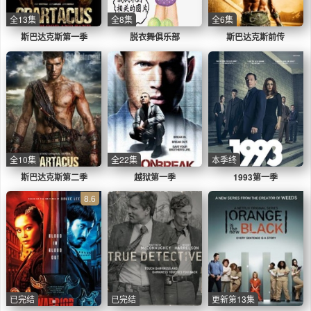
全13集
全8集
全6集
斯巴达克斯第一季
脱衣舞俱乐部
斯巴达克斯前传
全10集
全22集
本季终
斯巴达克斯第二季
越狱第一季
1993第一季
8.6
已完结
已完结
更新第13集