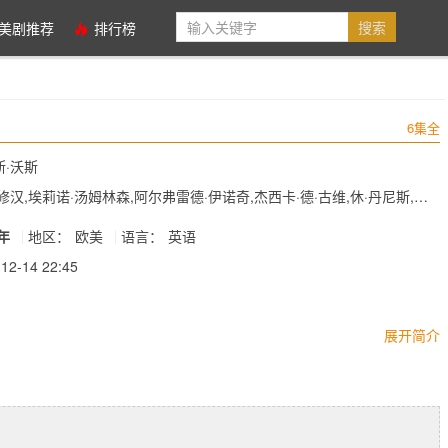
美剧推荐
排行榜
6集全
斯·沃斯
修汉,埃莉诺·汤姆林森,阿尔弗雷德·伊诺奇,杰西卡·德·古维,休·丹尼斯,凯
蒂·克拉克森-希尔,乔..
3年
地区：
欧美
语言：
英语
12-14 22:45
展开简介
 Television﹑Anonymous Content及Sugar23三家公司联手开发Shari
名小说改编剧《隔壁夫妇 The Couple Next Door》，这部剧集由Lila
rg负责执笔，讲述同住曼哈顿一公寓大厦的三对伴侣，他们将因为一宗惊人犯
集，其后更演变互揭疮疤的事件。