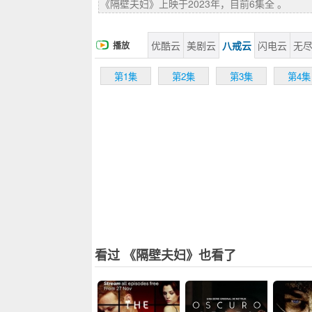
《隔壁夫妇》上映于2023年，目前6集全 。
优酷云
美剧云
八戒云
闪电云
无
播放
第1集
第2集
第3集
第4集
看过 《隔壁夫妇》也看了