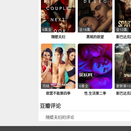
6集全
全18集
全13集
隔壁夫妇
黑暗的欲望
斯巴达克
完结
6集全
更新第1
欲罢不能第四季
性.生活第二季
斯巴达克
豆瓣评论
隔壁夫妇的评论