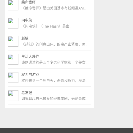
绝命毒师
《绝命毒师》是由美国基本有线频道AM..
闪电侠
《闪电侠》（The Flash）是由..
越狱
《越狱》的创意出色，故事严密紧凑，男..
生活大爆炸
该剧讲述的是四个宅男科学家和一个美女..
权力的游戏
欢迎来到一个冰与火，杀戮和权力，魔法..
老友记
如果聊起自己最爱的经典美剧，无论是成..