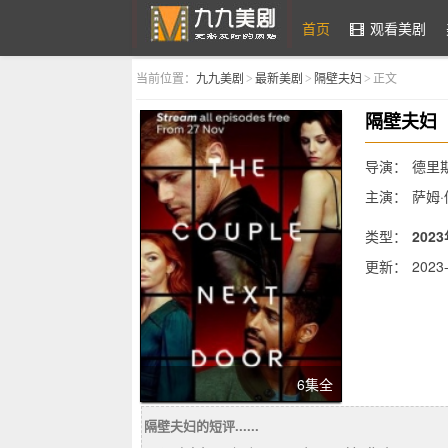
首页
观看美剧
当前位置：
九九美剧
最新美剧
隔壁夫妇
正文
>
>
>
九九美剧
隔壁夫妇
导演：
德里
主演：
萨姆·
特·罗宾斯,凯
类型：
202
更新：
2023-
简介：
6集全
Paramount
Lapena的同
隔壁夫妇的短评......
Feinbe
罪而有所交