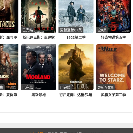
已完结
更新至第07集
全8集
斯：血与沙
斯巴达克斯：亚述家
1923第二季
怪奇物语第五季
族
0集
已完结
已完结
更新至8集
斯：复仇第
黑帮领地
行尸走肉：达里尔·迪
风骚女子第二季
二季
克森第三季