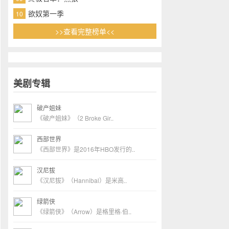
欲奴第一季
10
>>查看完整榜单<<
美剧专辑
破产姐妹
《破产姐妹》（2 Broke Gir..
西部世界
《西部世界》是2016年HBO发行的..
汉尼拔
《汉尼拔》（Hannibal）是米高..
绿箭侠
《绿箭侠》（Arrow）是格里格·伯..