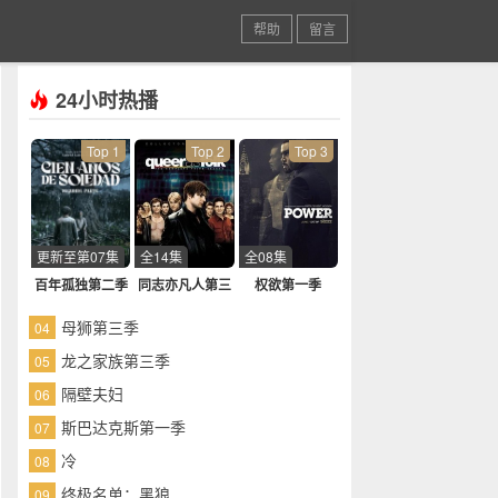
帮助
留言
24小时热播
Top 1
Top 2
Top 3
更新至第07集
全14集
全08集
百年孤独第二季
同志亦凡人第三
权欲第一季
季
母狮第三季
04
龙之家族第三季
05
隔壁夫妇
06
斯巴达克斯第一季
07
冷
08
终极名单：黑狼
09