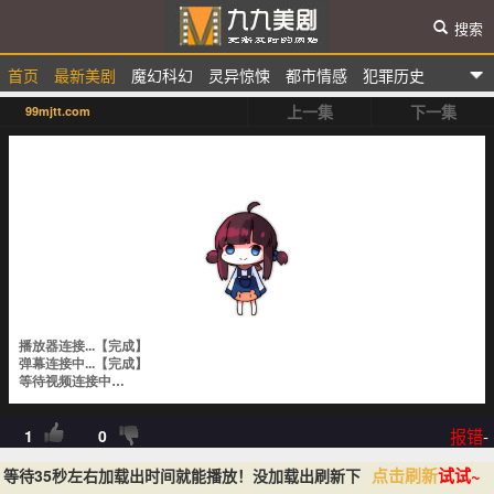
搜索
首页
最新美剧
魔幻科幻
灵异惊悚
都市情感
犯罪历史
九九美剧
上一集
下一集
99mjtt.com
选秀综艺
动漫卡通
报错
-
1
0
点击刷新
试试~
等待35秒左右加载出时间就能播放！没加载出刷新下