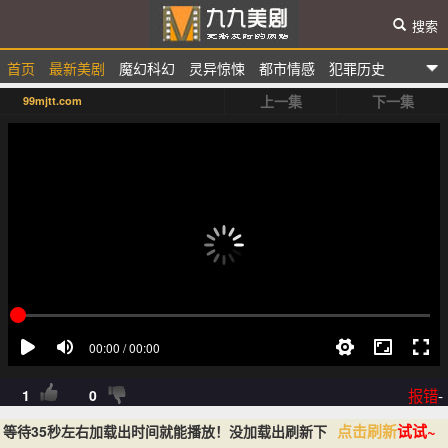
搜索
首页
最新美剧
魔幻科幻
灵异惊悚
都市情感
犯罪历史
九九美剧
上一集
下一集
99mjtt.com
选秀综艺
动漫卡通
报错
-
1
0
点击刷新
试试~
等待35秒左右加载出时间就能播放！没加载出刷新下