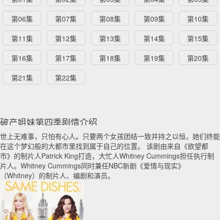
第06集
第07集
第08集
第09集
第10集
第11集
第12集
第13集
第14集
第15集
第16集
第17集
第18集
第19集
第20集
第21集
第22集
破产姐妹第四季剧情介绍
世上无难事，只怕有心人。只要两个女孩团结一致并持之以恒，她们终能
在这个梦幻般的大都市里找到属于自己的位置。 该剧由来自《欲望都
市》的制片人Patrick King打造，大忙人Whitney Cummings担任执行制
片人。Whitney Cummings同时兼任NBC新剧《爱情与现实》
（Whitney）的制片人、编剧和演员。