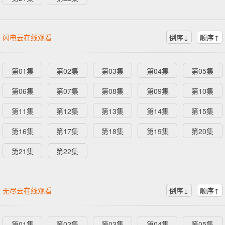
闪电云在线观看
倒序↓
顺序↑
第01集
第02集
第03集
第04集
第05集
第06集
第07集
第08集
第09集
第10集
第11集
第12集
第13集
第14集
第15集
第16集
第17集
第18集
第19集
第20集
第21集
第22集
无尽云在线观看
倒序↓
顺序↑
第01集
第02集
第03集
第04集
第05集