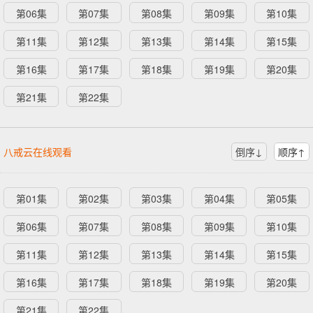
第06集
第07集
第08集
第09集
第10集
第11集
第12集
第13集
第14集
第15集
第16集
第17集
第18集
第19集
第20集
第21集
第22集
八戒云在线观看
倒序↓
顺序↑
第01集
第02集
第03集
第04集
第05集
第06集
第07集
第08集
第09集
第10集
第11集
第12集
第13集
第14集
第15集
第16集
第17集
第18集
第19集
第20集
第21集
第22集