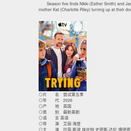
Season five finds Nikki (Esther Smith) and Jason
mother Kat (Charlotte Riley) turning up at their doo
◎片 名 尝试第五季
◎年 代 2026
◎产 地 英国
◎类 别 最新美剧
◎语 言 英语
◎导 演 艾丽·海登
◎主 演 拉菲·斯波,埃丝特·史密斯,达伦·博伊德,珊