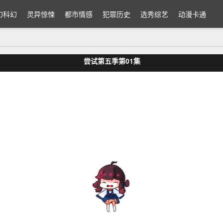
幻科幻
灵异惊悚
都市情感
犯罪历史
选秀综艺
动漫卡通
尝试第五季第01集