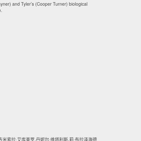
ner) and Tyler’s (Cooper Turner) biological
e.
,吉米索拉·艾库美罗,丹妮尔·维塔利斯,莉·布拉泽海德