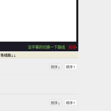
没字幕的切换一下路线
报错
-
条线路↓↓
倒序↓
顺序↑
倒序↓
顺序↑