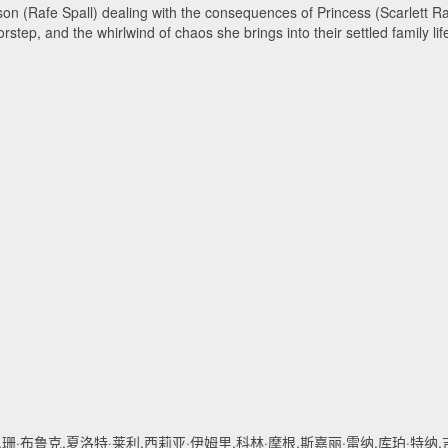
 (Rafe Spall) dealing with the consequences of Princess (Scarlett Ray
rstep, and the whirlwind of chaos she brings into their settled family lif
·布鲁克,夏洛特·莱利,西莉亚·伊姆里,科林·摩根,斯嘉丽·雷纳,库珀·特纳