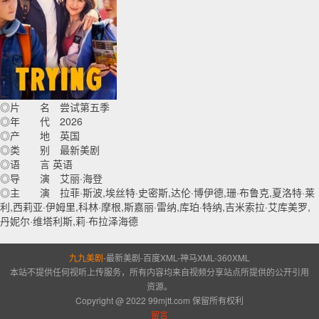
◎片 名 尝试第五季
◎年 代 2026
◎产 地 英国
◎类 别 最新美剧
◎语 言 英语
◎导 演 艾丽·海登
◎主 演 拉菲·斯波,埃丝特·史密斯,达伦·博伊德,珊·布鲁克,夏洛特·莱
利,西莉亚·伊姆里,科林·摩根,斯嘉丽·雷纳,库珀·特纳,吉米索拉·艾库美罗,
丹妮尔·维塔利斯,莉·布拉泽海德
九九美剧
-
最新美剧
-
百度XML
-
神马XML
-
360XML
本站不提供任何视听上传服务，所有内容均来自视频分享站点所提供的公开引用
资源。
Copyright @ 2022 99mjtt.com 保留所有权利
留言