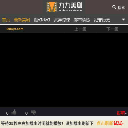
搜索
首页
最新美剧
魔幻科幻
灵异惊悚
都市情感
犯罪历史
九九美剧
上一集
下一集
99mjtt.com
选秀综艺
动漫卡通
报错
-
0
0
点击刷新
试试~
等待35秒左右加载出时间就能播放！没加载出刷新下