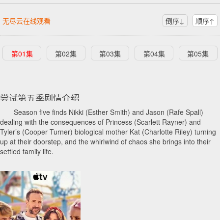
无尽云在线观看
倒序↓
顺序↑
第01集
第02集
第03集
第04集
第05集
尝试第五季剧情介绍
Season five finds Nikki (Esther Smith) and Jason (Rafe Spall)
dealing with the consequences of Princess (Scarlett Rayner) and
Tyler’s (Cooper Turner) biological mother Kat (Charlotte Riley) turning
up at their doorstep, and the whirlwind of chaos she brings into their
settled family life.