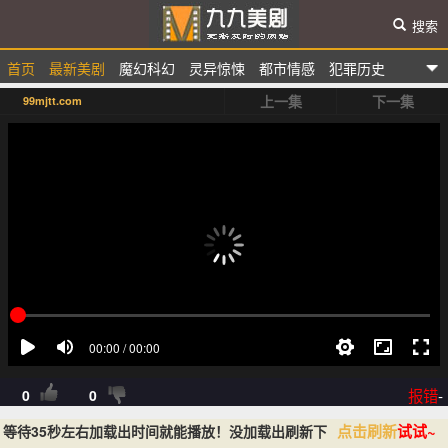
搜索
首页
最新美剧
魔幻科幻
灵异惊悚
都市情感
犯罪历史
九九美剧
上一集
下一集
99mjtt.com
选秀综艺
动漫卡通
报错
-
0
0
点击刷新
试试~
等待35秒左右加载出时间就能播放！没加载出刷新下