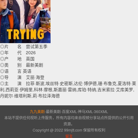
◎片 名 尝试第五季
◎年 代 2026
◎产 地 英国
◎类 别 最新美剧
◎语 言 英语
◎导 演 艾丽·海登
◎主 演 拉菲·斯波,埃丝特·史密斯,达伦·博伊德,珊·布鲁克,夏洛特·莱
利,西莉亚·伊姆里,科林·摩根,斯嘉丽·雷纳,库珀·特纳,吉米索拉·艾库美罗,
丹妮尔·维塔利斯,莉·布拉泽海德
九九美剧
-
最新美剧
-
百度XML
-
神马XML
-
360XML
本站不提供任何视听上传服务，所有内容均来自视频分享站点所提供的公开引用
资源。
Copyright @ 2022 99mjtt.com 保留所有权利
留言