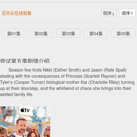
无尽云在线观看
倒序↓
顺序↑
第01集
第02集
第03集
第04集
第05集
尝试第五季剧情介绍
Season five finds Nikki (Esther Smith) and Jason (Rafe Spall)
dealing with the consequences of Princess (Scarlett Rayner) and
Tyler’s (Cooper Turner) biological mother Kat (Charlotte Riley) turning
up at their doorstep, and the whirlwind of chaos she brings into their
settled family life.