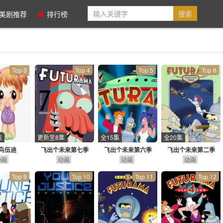
美剧推荐
排行榜
Top 3
Top 4
Top 5
Top 6
集
更新至8集
全15集
全20集
鸟伍迪
飞出个未来第七季
飞出个未来第六季
飞出个未来第二季
动画
动画
动画
动画
Top 9
Top 10
Top 11
Top 12