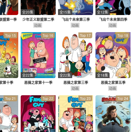
全20集
全15集
全12集
联盟第一季
少年正义联盟第二季
飞出个未来第三季
飞出个未来第四季
动画
动画
动画
Top 15
Top 16
Top 17
Top 18
全22集
全22集
全18集
家第十季
恶搞之家第十一季
恶搞之家第三季
恶搞之家第五季
动画
动画
Top 21
Top 22
Top 23
Top 24