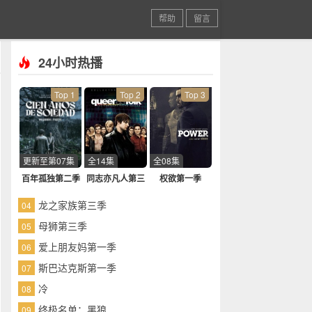
帮助
留言
24小时热播
Top 1
Top 2
Top 3
更新至第07集
全14集
全08集
百年孤独第二季
同志亦凡人第三
权欲第一季
季
龙之家族第三季
04
母狮第三季
05
爱上朋友妈第一季
06
斯巴达克斯第一季
07
冷
08
终极名单：黑狼
09