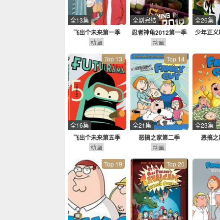
全13集
全剧完结
全26集
飞出个未来第一季
忍者神龟2012第一季
少年正义
动画
动画
Top 13
Top 14
全16集
全21集
全23集
飞出个未来第五季
恶搞之家第二季
恶搞之
动画
动画
Top 19
Top 20