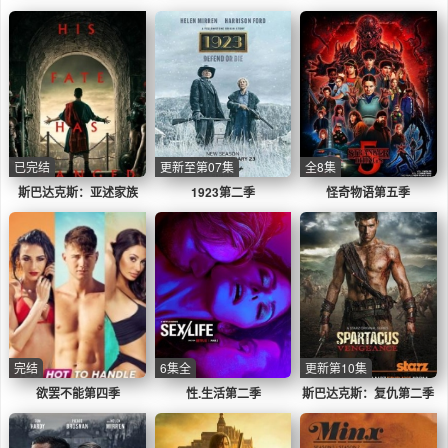
已完结
更新至第07集
全8集
斯巴达克斯：亚述家族
1923第二季
怪奇物语第五季
完结
6集全
更新第10集
欲罢不能第四季
性.生活第二季
斯巴达克斯：复仇第二季