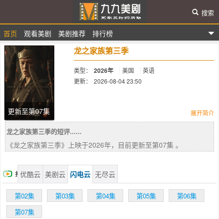
搜索
首页
观看美剧
美剧推荐
排行榜
九九美剧
龙之家族第三季
类型：
2026年
美国
英语
更新：
2026-08-04 23:50
简介：
更新至第07集
展开简介
龙之家族第三季的短评......
铁王座面前，绝无怜悯。
《龙之家族第三季》上映于2026年，目前更新至第07集 。
优酷云
美剧云
闪电云
无尽云
播
放
第02集
第03集
第04集
第05集
第06集
第07集