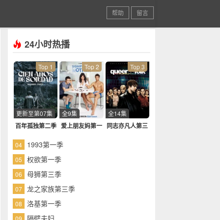
帮助
留言
24小时热播
Top 1
Top 2
Top 3
更新至第07集
全9集
全14集
百年孤独第二季
爱上朋友妈第一
同志亦凡人第三
季
季
1993第一季
04
权欲第一季
05
母狮第三季
06
龙之家族第三季
07
洛基第一季
08
隔壁夫妇
09