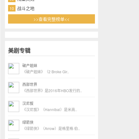
战斗之地
10
>>查看完整榜单<<
美剧专辑
破产姐妹
《破产姐妹》（2 Broke Gir..
西部世界
《西部世界》是2016年HBO发行的..
汉尼拔
《汉尼拔》（Hannibal）是米高..
绿箭侠
《绿箭侠》（Arrow）是格里格·伯..