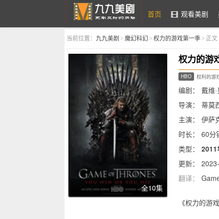
首页
观看美剧
当前位置：
九九美剧
魔幻科幻
权力的游戏第一季
正文
>
>
>
九九美剧
权力的游
HBO
权利的游
编剧：
戴维·
导演：
蒂莫西
主演：
伊萨克
尔希尼,肖恩·宾
时长：
60分
类型：
201
更新：
2023-
翻译：
Game
全10集
简介：
《权力的游戏
马丁的奇幻