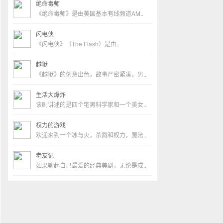
绝命毒师
《绝命毒师》是由美国基本有线频道AM..
闪电侠
《闪电侠》（The Flash）是由..
越狱
《越狱》的创意出色，故事严密紧凑，男..
生活大爆炸
该剧讲述的是四个宅男科学家和一个美女..
权力的游戏
欢迎来到一个冰与火，杀戮和权力，魔法..
老友记
如果聊起自己最爱的经典美剧，无论是成..