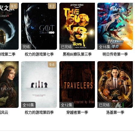
9.5
8.2
完结
已完结
全16集
游戏第二季
权力的游戏第七季
黑袍纠察队第三季
明日传奇第一季
9.6
全10集
全12集
已完结
城风云
权力的游戏第四季
穿越者第一季
洛基第一季