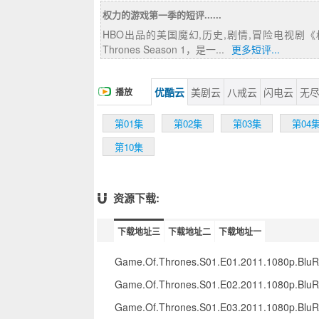
故事背景中虚
权力的游戏第一季的短评......
的类似亚欧大
预示着危险
HBO出品的美国魔幻,历史,剧情,冒险电视剧《权
友兼国王劳勃·
Thrones Season 1，是一...
更多短评...
担任首相一
面下却是波
位的坦格利
优酷云
美剧云
八戒云
闪电云
无
播放
意外生亡，使
第01集
第02集
第03集
第04
第10集
资源下载:
下载地址三
下载地址二
下载地址一
Game.Of.Thrones.S01.E01.2011.1080p.Blu
Game.Of.Thrones.S01.E02.2011.1080p.Blu
Game.Of.Thrones.S01.E03.2011.1080p.Blu