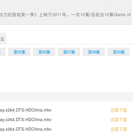
构的世界，分为两片大陆：位于西面的“日落国度”维斯特洛；位于东面
陆。故事从维斯特洛大陆边境处发现远古传说中早已灭 绝的生物开始，
即将到来。而这片大陆的临冬城主暨北境统领艾德史塔克家族也迎来了老
力的游戏第一季》上映于2011年，一共10集/目前全10集Game of
拜拉席恩的来访。国王希望艾德·史塔克（肖恩·宾 Sean Bean 饰）能
职，对抗企图夺取铁王座的叛军。危情一触即发，整个王国看似平和的表
涛暗涌。权高位重的拜拉席恩家族、勇敢善良的史塔克家族、企图谋取王
安家族、有着不可告人秘密的兰尼斯特家族。这些家族各怀鬼胎，国王的
尽云
国家马上陷入无尽的战乱之中.....
集
第05集
第06集
第07集
第08集
第09集
Ray.x264.DTS-HDChina.mkv
迅雷下载
Ray.x264.DTS-HDChina.mkv
迅雷下载
Ray.x264.DTS-HDChina.mkv
迅雷下载