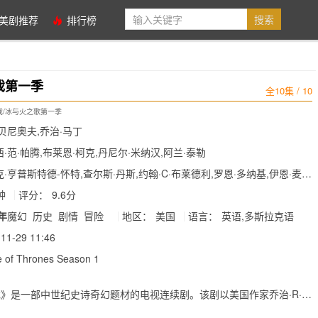
美剧推荐
排行榜
戏第一季
全10集 / 10
戏/冰与火之歌第一季
贝尼奥夫,乔治·马丁
·范·帕腾,布莱恩·柯克,丹尼尔·米纳汉,阿兰·泰勒
·亨普斯特德-怀特,查尔斯·丹斯,约翰·C·布莱德利,罗恩·多纳基,伊恩·麦克
,米歇尔·费尔利,..
钟
评分：
9.6分
1年
魔幻
历史
剧情
冒险
地区：
美国
语言：
英语,多斯拉克语
11-29 11:46
 of Thrones Season 1
》是一部中世纪史诗奇幻题材的电视连续剧。该剧以美国作家乔治·R·R·
巨作《冰与火之歌》七部曲为基础改编创作。