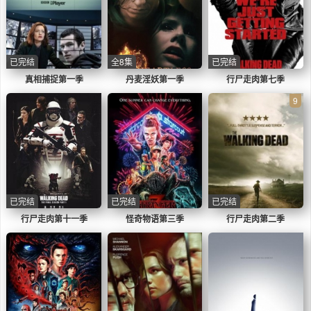
一个和我有着紧密联系的小生物，它显然并不
来自这个星球或这个位面。”
已完结
全8集
已完结
真相捕捉第一季
丹麦淫妖第一季
行尸走肉第七季
9
已完结
已完结
已完结
行尸走肉第十一季
怪奇物语第三季
行尸走肉第二季