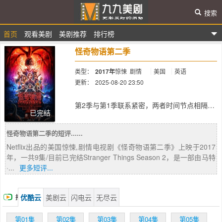
搜索
首页
观看美剧
美剧推荐
排行榜
九九美剧
怪奇物语第二季
类型：
2017年
惊悚
剧情
美国
英语
更新：
2025-08-20 23:50
简介：
第2季与第1季联系紧密，两者时间节点相隔差
已完结
不多一年。第2季开场发生在一年后的万圣
节，地点依然是印第安纳州的小镇霍金斯，这
怪奇物语第二季的短评......
几个小家伙打扮成抓鬼敢死队。四个萌童中最
醒目的肯定是威尔，第一季结尾时他咳嗽时吐
Netflix出品的美国惊悚,剧情电视剧《怪奇物语第二季》上映于2017
出了一条虫子，这显然是为后续剧情埋下的伏
年，一共9集/目前已完结Stranger Things Season 2，是一部由马特
笔。制作人之一的马特·杜菲表示：“他似乎能
·...
更多短评...
够看到表里世界(the Upside Down)的景象，问
题在于这些景象到底是真的还是假的？看起来
他正遭受着PTSD。”
优酷云
美剧云
闪电云
无尽云
播
同时，过度担心乃至有点神经质的乔伊斯(薇诺
娜·瑞德饰)则试图让两个儿子的生活稳定下
放
第01集
第02集
第03集
第04集
第05集