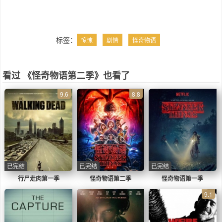
之前外媒曾曝光过两个新角色的概述，与杜菲
的描述正好吻合。之前的角色概述中来看，麦
克斯是一个顽强自信的13岁假小子，无论外
表、行为还是爱好都更像一个男孩，而不是女
标签：
惊悚
剧情
怪奇物语
孩。她有一段复杂的身世背景，与自己的继兄
关系不佳，这也使得她更谨慎保护自己的过
去，也往往对周围的人持怀疑态度。她是一位
看过 《怪奇物语第二季》也看了
滑板好手，喜欢滑着滑板走遍各地；比利是一
个肌肉发达的17岁青年。他毛躁好斗，魅力超
9.6
8.8
群，甚至有传闻称他曾在过去就读的学校里犯
下凶案。比利喜欢撬走别人的女友，往往能在
拼酒中胜出，还开着一辆帅气的黑色雪佛兰科
迈罗。不过他周围的人，特别是那些比他年轻
的人往往会观察到他的暴力倾向和变化无常、
不可预测的本质。
当然，《怪奇物语》依然是《怪奇物语》，还
是会有很多超自然的问题。表里世界的裂缝依
已完结
已完结
已完结
然存在，实验室现在换由看起来和善的欧文斯
行尸走肉第一季
怪奇物语第二季
怪奇物语第一季
博士管理。杜菲兄弟对于新一季中的怪物闭口
9.1
不谈，但他们透露这一季会展现“不同类型的恐
惧”。此外，第2季中达斯汀会找到一个蝌蚪一
样的宠物。饰演者盖登·玛塔拉佐表示：“这是