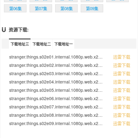
来。她开始和前高中同学鲍勃(肖恩·奥斯汀饰)
约会：“她试图遮掩很多东西，我认为她决定和
第06集
第07集
第08集
第09集
鲍勃在一起，是想为孩子们的生活中带来一个
好父亲。”
霍珀警长(大卫·哈伯饰)则有一屁股的麻烦要处
资源下载:
理，新一季中他要设法平息事态，保护乔伊斯
和孩子们。哈伯表示：“所以霍珀的责任就是以
下载地址三
下载地址二
官方的身份出面解释，到底什么事情发生了，
下载地址一
什么事情没有发生。他不得不作出妥协，撒一
些谎，遮掩一些事情，这令他很挣扎。”
stranger.things.s02e01.internal.1080p.web.x264-strife.mkv
迅雷下载
南希(娜塔莉亚·戴尔饰)和麦克这对姐弟的心境
stranger.things.s02e02.internal.1080p.web.x264-strife.mkv
迅雷下载
也有很大变化，两个各自在上一季失去了一位
stranger.things.s02e03.internal.1080p.web.x264-strife.mkv
迅雷下载
好友(巴伯和小十一)，也为此黯然神伤。制作
人罗斯·杜菲表示：“她和麦克是最伤心的人，
stranger.things.s02e04.internal.1080p.web.x264-strife.mkv
迅雷下载
因为他们都失去了朋友。他们都需要努力走出
stranger.things.s02e05.internal.1080p.web.x264-strife.mkv
迅雷下载
来，我们会在第2季中看到结果。”
stranger.things.s02e06.internal.1080p.web.x264-strife.mkv
迅雷下载
第2季最大的变化来自于新来的一对姐弟比利
和麦克斯。麦克斯这个假小子迅速和几个男孩
stranger.things.s02e07.internal.1080p.web.x264-strife.mkv
迅雷下载
成为了玩伴，而且还成为了达斯汀和卢卡斯的
stranger.things.s02e08.internal.1080p.web.x264-strife.mkv
迅雷下载
梦中情人。比利则是个不太好相处的家伙。马
stranger.things.s02e09.internal.1080p.web.x264-strife.mkv
迅雷下载
特·杜菲暗示道：“史蒂芬·金非常善于刻画一些
人类反派。真实社会中的恶魔丝毫不逊于那些
超自然恶魔，我们希望引入这样一个角色。”