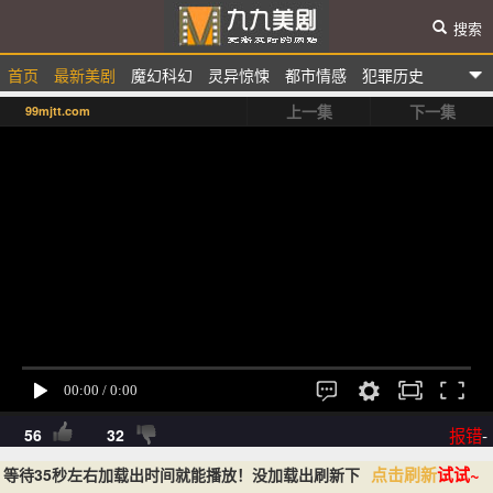
搜索
首页
最新美剧
魔幻科幻
灵异惊悚
都市情感
犯罪历史
九九美剧
上一集
下一集
99mjtt.com
选秀综艺
动漫卡通
报错
-
56
32
点击刷新
试试~
等待35秒左右加载出时间就能播放！没加载出刷新下