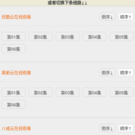
或者切换下条线路↓↓
优酷云在线观看
倒序↓
顺序↑
第01集
第02集
第03集
第04集
第05集
第06集
美剧云在线观看
倒序↓
顺序↑
第01集
第02集
第03集
第04集
第05集
第06集
八戒云在线观看
倒序↓
顺序↑