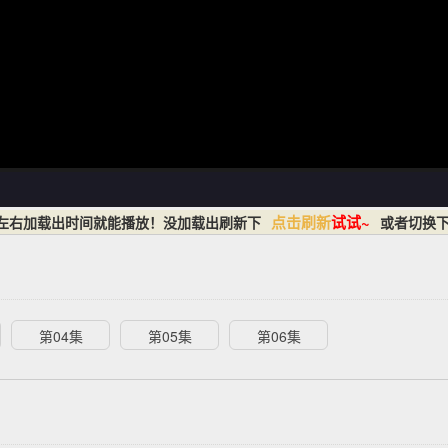
点击刷新
试试~
秒左右加载出时间就能播放！没加载出刷新下
或者切换下
第04集
第05集
第06集