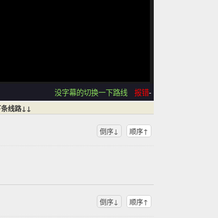
没字幕的切换一下路线
报错
-
条线路↓↓
倒序↓
顺序↑
倒序↓
顺序↑