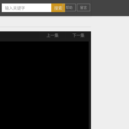
帮助
留言
上一集
下一集