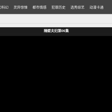
幻科幻
灵异惊悚
都市情感
犯罪历史
选秀综艺
动漫卡通
隔壁夫妇第06集