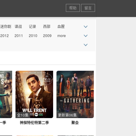
帮助
留言
迷你剧
谍战
记录
西部
血腥
2012
2011
2010
2009
more
丧尸
情景喜
剧
全10集
更新第06集
一季
神探特伦特第二季
聚会