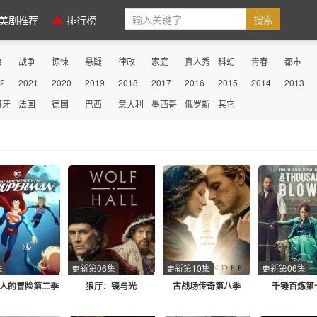
美剧推荐
排行榜
治
战争
惊悚
悬疑
律政
家庭
真人秀
科幻
青春
都市
2
2021
2020
2019
2018
2017
2016
2015
2014
2013
性
史诗
古装
历史
医务
动画
动作
剧情
冒险
传记
班牙
法国
德国
巴西
意大利
墨西哥
俄罗斯
其它
集
更新第06集
更新第10集
更新第06集
人的冒险第二季
狼厅：镜与光
古战场传奇第八季
千锤百炼第