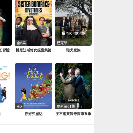
全8集
已完结
幻冒险
博尼法斯修女探案集第
猎犬家族
三季
HD
更新第01集
猪
你好弗里达
子不雨双姝奇探第五季