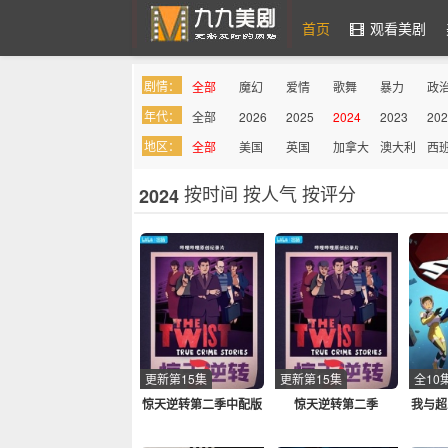
首页
观看美剧
剧情：
全部
魔幻
爱情
歌舞
暴力
政
九九美剧
年代：
全部
2026
2025
2024
2023
202
罪案
综艺
奇幻
喜剧
吸血鬼
同
地区：
全部
美国
英国
加拿大
澳大利
西
亚
按时间
按人气
按评分
2024
更新第15集
更新第15集
全10
惊天逆转第二季中配版
惊天逆转第二季
我与超