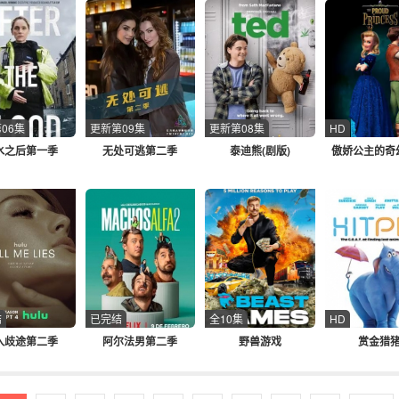
06集
更新第09集
更新第08集
HD
水之后第一季
无处可逃第二季
泰迪熊(剧版)
傲娇公主的奇
结
已完结
全10集
HD
入歧途第二季
阿尔法男第二季
野兽游戏
赏金猎