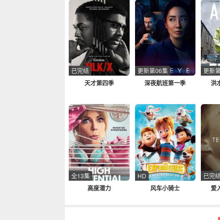
已完结
更新第06集
更新第
天才第四季
深夜航班第一季
洪
全13集
HD
已完
高度潜力
风车小骑士
爱