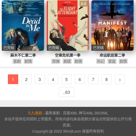
6.6
已完结
已完结
已完结
麻木不仁第二季
空乘危机第一季
命运航班第二季
喜剧
剧情
惊悚
悬疑
剧情
科幻
家庭
剧情
1
2
3
4
5
6
7
8
>
..63
九九美剧
-
最新美剧
-
百度XML
-
神马XML
-
360XML
本站不提供任何视听上传服务，所有内容均来自视频分享站点所提供的公开引用
资源。
Copyright @ 2022 99mjtt.com 保留所有权利