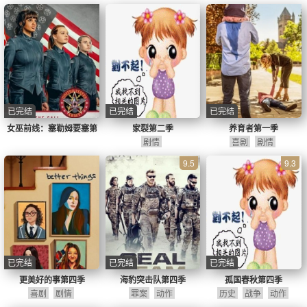
已完结
已完结
已完结
女巫前线：塞勒姆要塞第
家裂第二季
养育者第一季
一季
剧情
喜剧
剧情
9.5
9.3
已完结
已完结
已完结
更美好的事第四季
海豹突击队第四季
孤国春秋第四季
喜剧
剧情
罪案
动作
历史
战争
动作