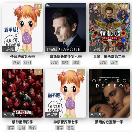
9.5
9.5
已完结
已完结
已完结
苍穹浩瀚第五季
摩斯探长前传第七季
毒枭：墨西哥第二季
悬疑
科幻
罪案
悬疑
剧情
罪案
动作
9.1
9.5
已完结
已完结
已完结
纸钞屋第四季
神烦警探第七季
黑暗的欲望第一季
罪案
悬疑
动作
罪案
喜剧