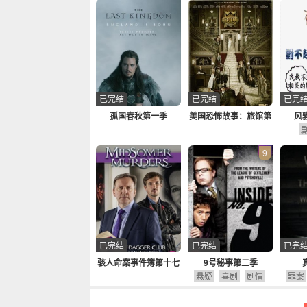
已完结
已完结
已完
孤国春秋第一季
美国恐怖故事：旅馆第
风
五季
9
已完结
已完结
已完
骇人命案事件簿第十七
9号秘事第二季
季
悬疑
喜剧
剧情
罪案