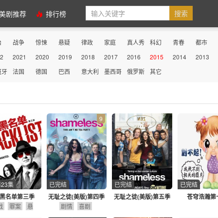
美剧推荐
排行榜
治
战争
惊悚
悬疑
律政
家庭
真人秀
科幻
青春
都市
2
2021
2020
2019
2018
2017
2016
2015
2014
2013
性
史诗
古装
历史
医务
动画
动作
剧情
冒险
传记
班牙
法国
德国
巴西
意大利
墨西哥
俄罗斯
其它
9
23集
已完结
已完结
已完结
黑名单第三季
无耻之徒(美版)第四季
无耻之徒(美版)第五季
苍穹浩瀚第
战
罪案
悬
剧情
喜剧
疑
动作