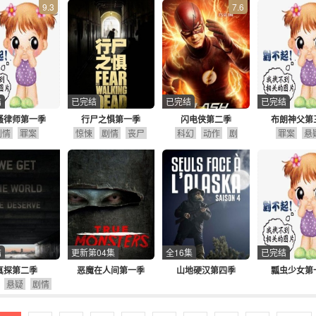
9.3
7.6
结
已完结
已完结
已完结
骚律师第一季
行尸之惧第一季
闪电侠第二季
布朗神父第
剧情
罪案
惊悚
剧情
丧尸
科幻
动作
剧
罪案
悬
情
冒险
结
更新第04集
全16集
已完结
真探第二季
恶魔在人间第一季
山地硬汉第四季
瓢虫少女第
悬疑
剧情