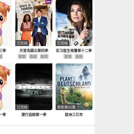
已完结
已完结
三季
天堂岛疑云第四季
实习医生格蕾第十二季
疑
罪案
悬疑
剧情
爱情
喜剧
已完结
更新第02集
一季
潜行追踪第一季
欧洲三亿年