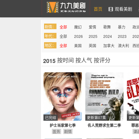
首页
观看美剧
剧情：
全部
魔幻
爱情
歌舞
暴力
政
九九美剧
年代：
全部
2026
2025
2024
2023
202
罪案
综艺
奇幻
喜剧
吸血鬼
同
地区：
全部
美国
英国
加拿大
澳大利
西
亚
按时间
按人气
按评分
2015
已完结
更新第07集
更新第
护士当家第七季
名人荒野求生第二季
罪恶
医务
剧情
谍