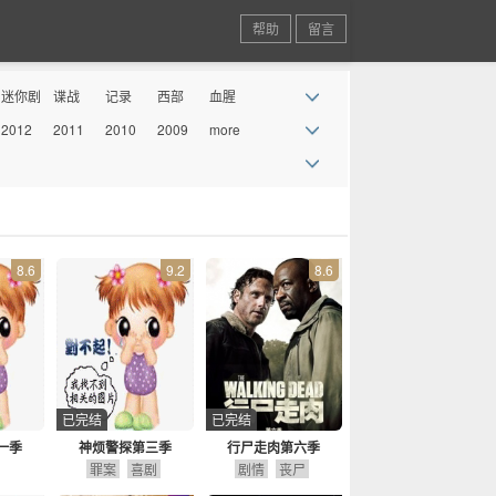
帮助
留言
迷你剧
谍战
记录
西部
血腥
2012
2011
2010
2009
more
丧尸
情景喜
剧
8.6
9.2
8.6
已完结
已完结
一季
神烦警探第三季
行尸走肉第六季
罪案
喜剧
剧情
丧尸