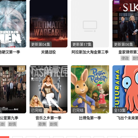
更新第04集
更新第17集
更新第06集
地硬汉第一季
关键战役
阿拉斯加大淘金第三季
皇家律师第
律政
剧
9.4
结
已完结
已完结
全13集
公室第九季
音乐之乡第一季
比得兔第一季
飞出个未来
喜剧
剧情
歌舞
剧情