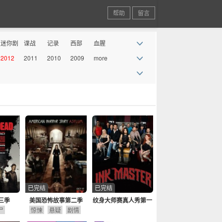
帮助
留言
迷你剧
谍战
记录
西部
血腥
2012
2011
2010
2009
more
丧尸
情景喜
剧
已完结
已完结
三季
美国恐怖故事第二季
纹身大师赛真人秀第一
尸
惊悚
悬疑
剧情
季