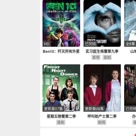
HD
已完结
全8集
Ben10：歼灭所有外星
实习医生格蕾第九季
山
人
爱情
喜剧
更新第07集
更新第08集
已完
星期五晚餐第二季
呼叫助产士第二季
办
喜剧
剧情