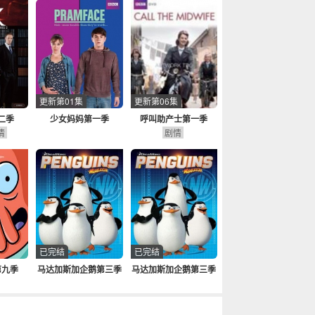
更新第01集
更新第06集
二季
少女妈妈第一季
呼叫助产士第一季
情
剧情
已完结
已完结
第九季
马达加斯加企鹅第三季
马达加斯加企鹅第三季
原声
国语