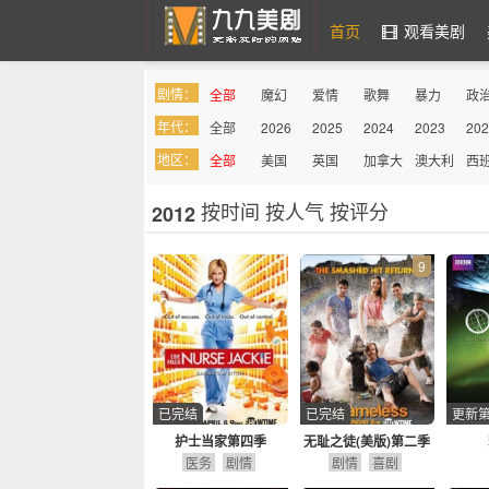
首页
观看美剧
剧情：
全部
魔幻
爱情
歌舞
暴力
政
九九美剧
年代：
全部
2026
2025
2024
2023
202
罪案
综艺
奇幻
喜剧
吸血鬼
同
地区：
全部
美国
英国
加拿大
澳大利
西
亚
按时间
按人气
按评分
2012
9
已完结
已完结
更新第
护士当家第四季
无耻之徒(美版)第二季
医务
剧情
剧情
喜剧