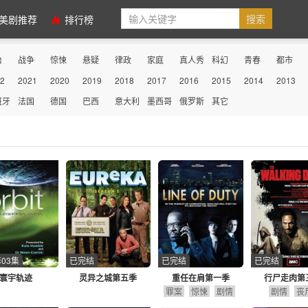
美剧推荐
排行榜
治
战争
惊悚
悬疑
律政
家庭
真人秀
科幻
青春
都市
2
2021
2020
2019
2018
2017
2016
2015
2014
2013
性
史诗
古装
历史
医务
动画
动作
剧情
冒险
传记
班牙
法国
德国
巴西
意大利
墨西哥
俄罗斯
其它
03集
已完结
已完结
已完结
寰宇轨迹
灵异之城第五季
重任在肩第一季
行尸走肉第
罪案
惊悚
剧情
剧情
丧