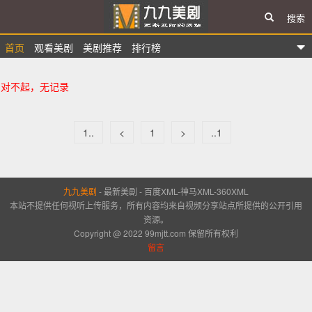
搜索
首页
观看美剧
美剧推荐
排行榜
九九美剧
对不起，无记录
1..
<
1
>
..1
九九美剧
-
最新美剧
-
百度XML
-
神马XML
-
360XML
本站不提供任何视听上传服务，所有内容均来自视频分享站点所提供的公开引用
资源。
Copyright @ 2022 99mjtt.com 保留所有权利
留言