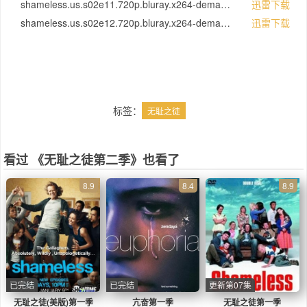
shameless.us.s02e11.720p.bluray.x264-demand.mkv
迅雷下载
钱，美其名曰是「补贴家用」。没人注意的时
shameless.us.s02e12.720p.bluray.x264-demand.mkv
迅雷下载
候，整瓶整瓶喝啤酒是他最大的乐趣。
最小的孩子Liam刚刚学会走路，是个黑白混血
儿。他不是Frank的亲生儿子，而是Frank的妻
子与Frank在戒酒会里的担保人「乱搞」生下
来的孩子。Frank和Fiona请不起保姆，只好全
家人轮流照看Liam。等轮到Debbie的时候，她
标签：
无耻之徒
把Liam带到学校里当「展览品」。
看过 《无耻之徒第二季》也看了
8.9
8.4
8.9
已完结
已完结
更新第07集
无耻之徒(美版)第一季
亢奋第一季
无耻之徒第一季