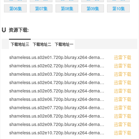
不承担起照顾五个弟妹以及养家糊口的责任。
第06集
第07集
第08集
第09集
第10集
读高三的Philip（Jeremy Allen White扮演）绰
号「Lip」，虽然到处惹是生非，但学习还算用
功。班上出了名的小荡妇Karen（Laura Slade
资源下载:
Wiggins扮演）总是在课后找Philip「单独辅
导」，并以口交作为「回报」。他们俩干那档
下载地址三
下载地址二
子事的时候，Karen的母亲Sheila（Joan
下载地址一
Cusack扮演）就在厨房里烤甜饼，但是却装作
不知道。
shameless.us.s02e01.720p.bluray.x264-demand.mkv
迅雷下载
shameless.us.s02e02.720p.bluray.x264-demand.mkv
迅雷下载
读高二的Ian（Cameron Monaghan）是个同
shameless.us.s02e03.720p.bluray.x264-demand.mkv
迅雷下载
性恋，课余时间在当地一家杂货店里打工。Ian
和老板Kesh保持着秘密的性关系。Kesh是个
shameless.us.s02e04.720p.bluray.x264-demand.mkv
迅雷下载
有家室的男人，膝下有两个孩子。尽管Kesh是
shameless.us.s02e05.720p.bluray.x264-demand.mkv
迅雷下载
个穆斯林，但他的妻子却是个白人，还是个虔
shameless.us.s02e06.720p.bluray.x264-demand.mkv
迅雷下载
诚的基督教徒。
shameless.us.s02e07.720p.bluray.x264-demand.mkv
迅雷下载
只有10岁的Debbie（Emma Kenney扮演）是
shameless.us.s02e08.720p.bluray.x264-demand.mkv
迅雷下载
家中「最正常」的孩子，只不过……她有小偷
shameless.us.s02e09.720p.bluray.x264-demand.mkv
迅雷下载
小摸的毛病。与此同时，她8岁的弟弟
Carl（Ethan Cutkosky扮演）虐待动物成瘾，
shameless.us.s02e10.720p.bluray.x264-demand.mkv
迅雷下载
偷人家的自行车，而且还从教堂的募捐盘里偷