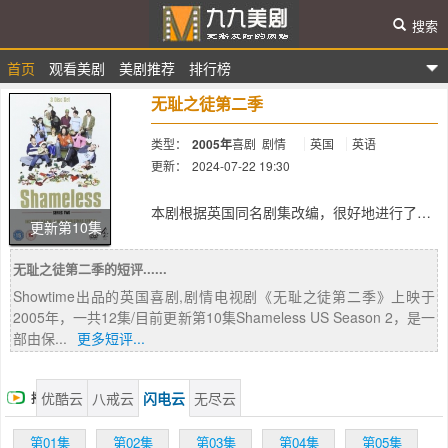
搜索
首页
观看美剧
美剧推荐
排行榜
九九美剧
无耻之徒第二季
类型：
2005年
喜剧
剧情
英国
英语
更新：
2024-07-22 19:30
简介：
本剧根据英国同名剧集改编，很好地进行了
更新第10集
「美国本土化」。这部剧集深刻揭示了美国中
下阶层普通家庭的生活现状，各种各样「少儿
无耻之徒第二季的短评......
不宜」的元素都有－－抽烟、酗酒、吸毒、滥
交……与Showtime其他剧集《单身毒妈》、
Showtime出品的英国喜剧,剧情电视剧《无耻之徒第二季》上映于
《如果还有明天》、《双面法医》等定位相
2005年，一共12集/目前更新第10集Shameless US Season 2，是一
同。
部由保...
更多短评...
在这部剧集里，获得艾美奖的William H. Macy
扮演有六个孩子的单身父亲Frank。他收入不
优酷云
八戒云
闪电云
无尽云
播
高，整天酗酒，根本不管儿女们的死活，不到
20岁的大女儿Fiona（Emmy Rossum）不得
放
第01集
第02集
第03集
第04集
第05集