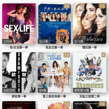
9.8
7.3
已完结
全24集
全13集
性/生活第一季
老友记第一季
情妇第一季
7.2
9
全剧完结
全9集
更新第10集
欲奴第一季
爱上朋友妈第一季
无耻之徒第二季
7.6
7.6