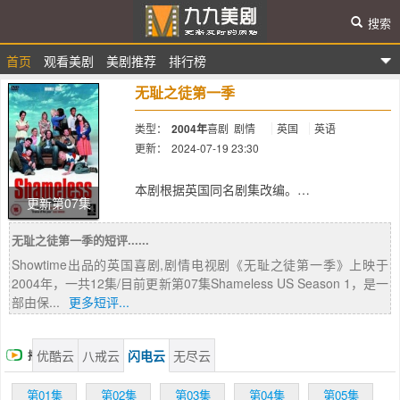
搜索
首页
观看美剧
美剧推荐
排行榜
九九美剧
无耻之徒第一季
类型：
2004年
喜剧
剧情
英国
英语
更新：
2024-07-19 23:30
简介：
本剧根据英国同名剧集改编。
更新第07集
本剧主要William H. Macy曾获得艾美奖。
拥有有六个孩子的单身父亲Frank（威廉姆·H·
无耻之徒第一季的短评......
梅西 William H. Macy 饰）和孩子们生活在周
围到处是酒鬼、乞丐和罪犯的最底层社区。他
Showtime出品的英国喜剧,剧情电视剧《无耻之徒第一季》上映于
收入不高，整天酗酒，根本不管儿女们的死
2004年，一共12集/目前更新第07集Shameless US Season 1，是一
活，不到20岁的大女儿Fiona（埃米·罗森
部由保...
更多短评...
Emmy Rossum 饰）不得不承担起照顾五个弟
妹以及养家糊口的责任。跨过宿醉的父亲的身
体争抢着偷来的早餐；凌晨4点大开着摇滚乐
优酷云
八戒云
闪电云
无尽云
播
狂欢；纵容邻居在他们的楼梯上做爱；这个热
闹非凡的家庭忙碌、自由、无法无天、充满冒
放
第01集
第02集
第03集
第04集
第05集