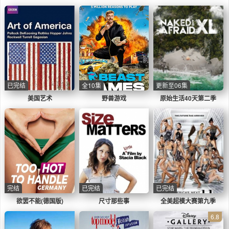
性第一季
已完结
全10集
更新至06集
美国艺术
野兽游戏
原始生活40天第二季
完结
已完结
已完结
欲罢不能(德国版)
尺寸那些事
全美超模大赛第九季
6.8